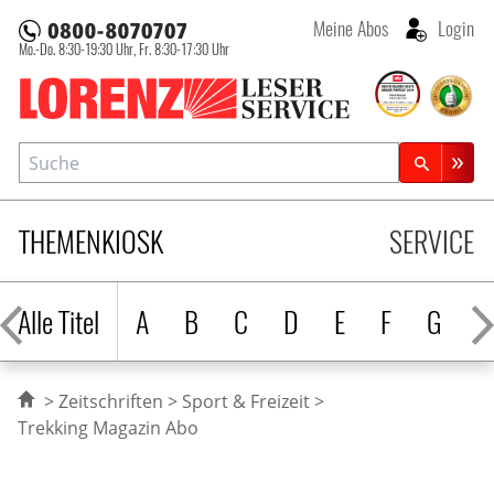
Meine Abos
Login
Mo.-Do. 8:30-19:30 Uhr,
Fr. 8:30-17:30 Uhr
Lorenz Leserservice
Suche
Zeitschriftensuche
THEMENKIOSK
SERVICE
Alle Titel
A
B
C
D
E
F
G
H
Zeitschriften
Sport & Freizeit
Trekking Magazin Abo