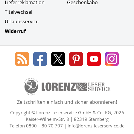
Lieferreklamation
Geschenkabo
Titelwechsel
Urlaubsservice
Widerruf
Social Media
Blog
Lorenz
Lorenz
Lorenz
Lorenz
Lorenz
des
Leserservice
Leserservice
Leserservice
Leserservice
Lesers
Lorenz
auf
auf
auf
Youtube
auf
Leserservice
Facebook
X
Pinterest
Kanal
Insta
50 Lesefreude im Abo Jahre L
Zeitschriften einfach und sicher abonnieren!
Copyright © Lorenz Leserservice GmbH & Co. KG, 2026
Kaiser-Wilhelm-Str. 8 | 82319 Starnberg
Telefon 0800 – 80 70 707 |
info@lorenz-leserservice.de