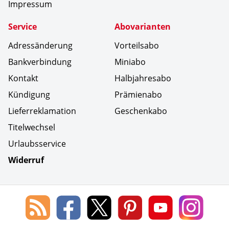
Impressum
Service
Abovarianten
Adressänderung
Vorteilsabo
Bankverbindung
Miniabo
Kontakt
Halbjahresabo
Kündigung
Prämienabo
Lieferreklamation
Geschenkabo
Titelwechsel
Urlaubsservice
Widerruf
Social Media
Blog
Lorenz
Lorenz
Lorenz
Lorenz
Lorenz
des
Leserservice
Leserservice
Leserservice
Leserservice
Lesers
Lorenz
auf
auf
auf
Youtube
auf