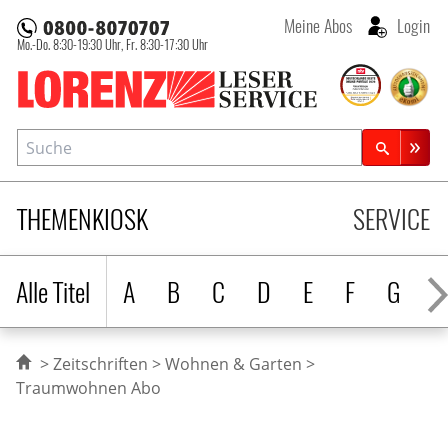
Meine Abos
Login
Mo.-Do. 8:30-19:30 Uhr,
Fr. 8:30-17:30 Uhr
Lorenz Leserservice
Suche
Zeitschriftensuche
THEMENKIOSK
SERVICE
Alle Titel
A
B
C
D
E
F
G
H
Zeitschriften
Wohnen & Garten
Traumwohnen Abo