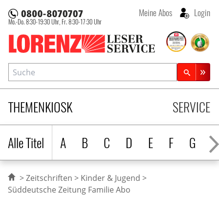
Meine Abos
Login
Mo.-Do. 8:30-19:30 Uhr,
Fr. 8:30-17:30 Uhr
Lorenz Leserservice
Suche
Zeitschriftensuche
THEMENKIOSK
SERVICE
Alle Titel
A
B
C
D
E
F
G
H
Zeitschriften
Kinder & Jugend
Süddeutsche Zeitung Familie Abo