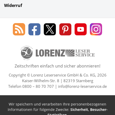
Widerruf
Social Media
Blog
Lorenz
Lorenz
Lorenz
Lorenz
Lorenz
des
Leserservice
Leserservice
Leserservice
Leserservice
Lesers
Lorenz
auf
auf
auf
Youtube
auf
Leserservice
Facebook
X
Pinterest
Kanal
Insta
50 Lesefreude im Abo Jahre L
Zeitschriften einfach und sicher abonnieren!
Copyright © Lorenz Leserservice GmbH & Co. KG, 2026
Kaiser-Wilhelm-Str. 8 | 82319 Starnberg
Telefon 0800 – 80 70 707 |
info@lorenz-leserservice.de
Wir speichern und verarbeiten Ihre personenbezogenen
Informationen für folgende Zwecke:
Sicherheit, Besucher-
Statistiken
.