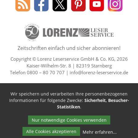
des
Leserservice
Leserservice
Leserservice
Leserservice
Lesers
Lorenz
auf
auf
auf
Youtube
auf
Leserservice
Facebook
X
Pinterest
Kanal
Insta
50 Lesefreude im Abo Jahre L
Zeitschriften einfach und sicher abonnieren!
Copyright © Lorenz Leserservice GmbH & Co. KG, 2026
Kaiser-Wilhelm-Str. 8 | 82319 Starnberg
Telefon 0800 – 80 70 707 |
info@lorenz-leserservice.de
Wir speichern und verarbeiten Ihre personenbezogenen
Informationen für folgende Zwecke:
Sicherheit, Besucher-
Statistiken
.
Nur notwendige Cookies verwenden
Alle Cookies akzeptieren
Mehr erfahren
...