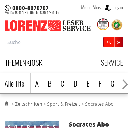
Meine Abos
Login
Mo.-Do. 8:30-19:30 Uhr,
Fr. 8:30-17:30 Uhr
Lorenz Leserservice
Suche
Zeitschriftensuche
THEMENKIOSK
SERVICE
Alle Titel
A
B
C
D
E
F
G
H
Zeitschriften
Sport & Freizeit
Socrates Abo
Socrates
Abo