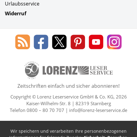
Urlaubsservice
Widerruf
Social Media
Blog
Lorenz
Lorenz
Lorenz
Lorenz
Lorenz
des
Leserservice
Leserservice
Leserservice
Leserservice
Lesers
Lorenz
auf
auf
auf
Youtube
auf
Leserservice
Facebook
X
Pinterest
Kanal
Insta
50 Lesefreude im Abo Jahre L
Zeitschriften einfach und sicher abonnieren!
Copyright © Lorenz Leserservice GmbH & Co. KG, 2026
Kaiser-Wilhelm-Str. 8 | 82319 Starnberg
Telefon 0800 – 80 70 707 |
info@lorenz-leserservice.de
Wir speichern und verarbeiten Ihre personenbezogenen