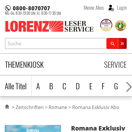
Meine Abos
Login
Mo.-Do. 8:30-19:30 Uhr,
Fr. 8:30-17:30 Uhr
Lorenz Leserservice
Suche
Zeitschriftensuche
THEMENKIOSK
SERVICE
Alle Titel
A
B
C
D
E
F
G
H
Zeitschriften
Romane
Romana Exklusiv Abo
Romana Exklusiv