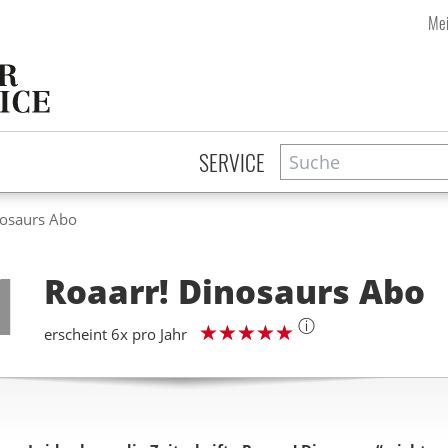
Mei
Suche
Zeitschriftensuche
SERVICE
nosaurs Abo
Step
1
Roaarr! Dinosaurs
Abo
ⓘ
erscheint 6x pro Jahr