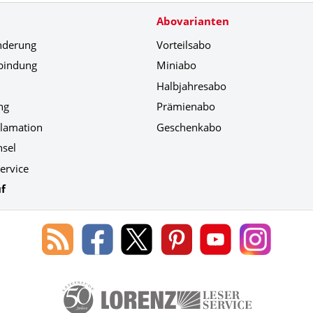
Abovarianten
nderung
Vorteilsabo
bindung
Miniabo
Halbjahresabo
ng
Prämienabo
klamation
Geschenkabo
hsel
ervice
f
Blog
Lorenz
Lorenz
Lorenz
Lorenz
Lorenz
des
Leserservice
Leserservice
Leserservice
Leserservice
Leserser
Lorenz
auf
auf
auf
Youtube
auf
Leserservice
Facebook
X
Pinterest
Kanal
Instagr