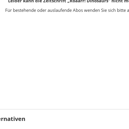
Leider kann die Zeitschrift „Roaarr! Dinosaurs“ nich
Für bestehende oder auslaufende Abos wenden Sie sich bitte 
ernativen