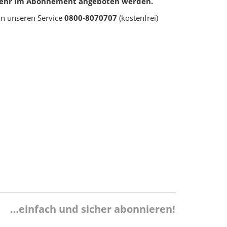
t mehr im Abonnement angeboten werden.
an unseren Service
0800-8070707
(kostenfrei)
…einfach und sicher abonnieren!