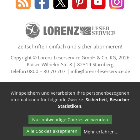
des
Leserservice
Leserservice
Leserservice
Leserservice
Lesers
Lorenz
auf
auf
auf
Youtube
auf
Leserservice
Facebook
X
Pinterest
Kanal
Insta
50 Lesefreude im Abo Jahre L
Zeitschriften einfach und sicher abonnieren!
Copyright © Lorenz Leserservice GmbH & Co. KG, 2026
Kaiser-Wilhelm-Str. 8 | 82319 Starnberg
Telefon 0800 – 80 70 707 |
info@lorenz-leserservice.de
Wir speichern und verarbeiten Ihre personenbezogenen
Informationen für folgende Zwecke:
Sicherheit, Besucher-
Statistiken
.
Nur notwendige Cookies verwenden
Alle Cookies akzeptieren
Mehr erfahren
...