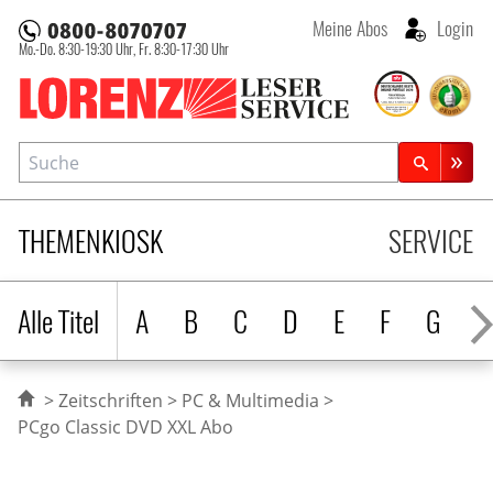
Meine Abos
Login
Mo.-Do. 8:30-19:30 Uhr,
Fr. 8:30-17:30 Uhr
Lorenz Leserservice
Suche
Zeitschriftensuche
THEMENKIOSK
SERVICE
Alle Titel
A
B
C
D
E
F
G
H
Zeitschriften
PC & Multimedia
PCgo Classic DVD XXL Abo