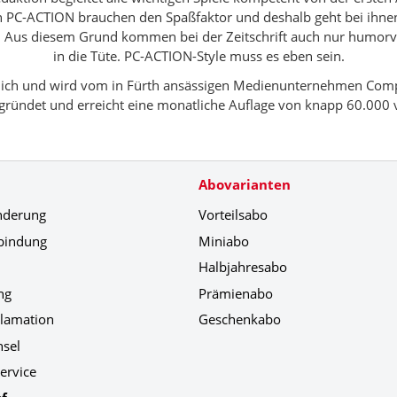
n PC-ACTION brauchen den Spaßfaktor und deshalb geht bei ihnen
 Aus diesem Grund kommen bei der Zeitschrift auch nur humor
in die Tüte. PC-ACTION-Style muss es eben sein.
lich und wird vom in Fürth ansässigen Medienunternehmen Comp
gründet und erreicht eine monatliche Auflage von knapp 60.000 
Abovarianten
nderung
Vorteilsabo
bindung
Miniabo
Halbjahresabo
ng
Prämienabo
klamation
Geschenkabo
hsel
ervice