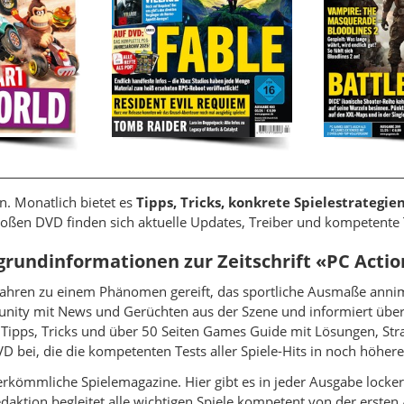
n. Monatlich bietet es
Tipps, Tricks, konkrete Spielestrategie
ßen DVD finden sich aktuelle Updates, Treiber und kompetente Tes
grundinformationen zur Zeitschrift «PC Acti
Jahren zu einem Phänomen gereift, das sportliche Ausmaße annim
unity mit News und Gerüchten aus der Szene und informiert über
Tipps, Tricks und über 50 Seiten Games Guide mit Lösungen, Strate
 bei, die die kompetenten Tests aller Spiele-Hits in noch höherer
herkömmliche Spielemagazine. Hier gibt es in jeder Ausgabe locke
aktion begleitet alle wichtigen Spiele kompetent von der ersten