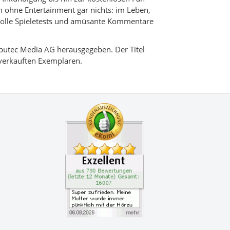
 ohne Entertainment gar nichts: im Leben,
volle Spieletests und amüsante Kommentare
utec Media AG herausgegeben. Der Titel
verkauften Exemplaren.
Zertifikate
Kundenbewertung: 4.9 S
Super zufrieden. Meine 