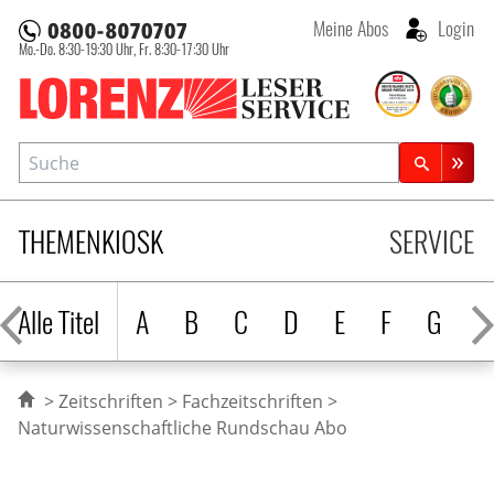
Meine Abos
Login
Mo.-Do. 8:30-19:30 Uhr,
Fr. 8:30-17:30 Uhr
Lorenz Leserservice
Suche
Zeitschriftensuche
THEMENKIOSK
SERVICE
Alle Titel
A
B
C
D
E
F
G
H
Zeitschriften
Fachzeitschriften
Naturwissenschaftliche Rundschau Abo