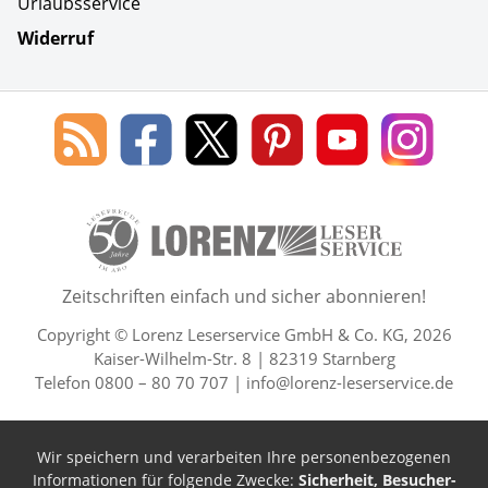
Urlaubsservice
Widerruf
Social Media
Blog
Lorenz
Lorenz
Lorenz
Lorenz
Lorenz
des
Leserservice
Leserservice
Leserservice
Leserservice
Lesers
Lorenz
auf
auf
auf
Youtube
auf
Leserservice
Facebook
X
Pinterest
Kanal
Insta
50 Lesefreude im Abo Jahre L
Zeitschriften einfach und sicher abonnieren!
Copyright © Lorenz Leserservice GmbH & Co. KG, 2026
Kaiser-Wilhelm-Str. 8 | 82319 Starnberg
Telefon 0800 – 80 70 707 |
info@lorenz-leserservice.de
Wir speichern und verarbeiten Ihre personenbezogenen
Informationen für folgende Zwecke:
Sicherheit, Besucher-