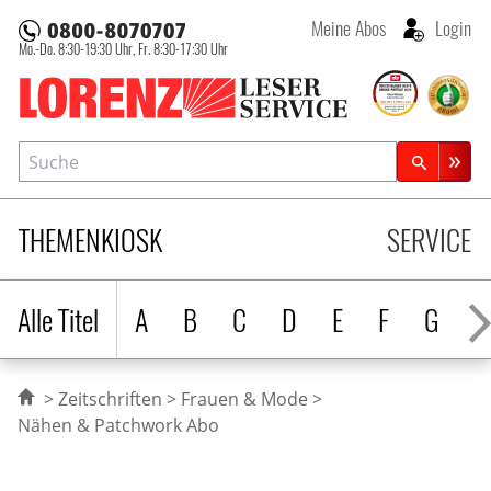
Meine Abos
Login
Mo.-Do. 8:30-19:30 Uhr,
Fr. 8:30-17:30 Uhr
Lorenz Leserservice
Suche
Zeitschriftensuche
THEMENKIOSK
SERVICE
Alle Titel
A
B
C
D
E
F
G
H
Zeitschriften
Frauen & Mode
Nähen & Patchwork Abo