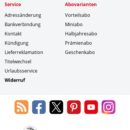
Service
Abovarianten
Adressänderung
Vorteilsabo
Bankverbindung
Miniabo
Kontakt
Halbjahresabo
Kündigung
Prämienabo
Lieferreklamation
Geschenkabo
Titelwechsel
Urlaubsservice
Widerruf
Social Media
Blog
Lorenz
Lorenz
Lorenz
Lorenz
Lorenz
des
Leserservice
Leserservice
Leserservice
Leserservice
Lesers
Lorenz
auf
auf
auf
Youtube
auf
Leserservice
Facebook
X
Pinterest
Kanal
Insta