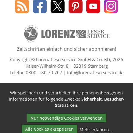
Social Media
Blog
Lorenz
Lorenz
Lorenz
Lorenz
Lorenz
des
Leserservice
Leserservice
Leserservice
Leserservice
Lesers
Lorenz
auf
auf
auf
Youtube
auf
Leserservice
Facebook
X
Pinterest
Kanal
Insta
50 Lesefreude im Abo Jahre L
Zeitschriften einfach und sicher abonnieren!
Copyright © Lorenz Leserservice GmbH & Co. KG, 2026
Kaiser-Wilhelm-Str. 8 | 82319 Starnberg
Telefon 0800 – 80 70 707 |
info@lorenz-leserservice.de
Wir speichern und verarbeiten Ihre personenbezogenen
Informationen für folgende Zwecke:
Sicherheit, Besucher-
Statistiken
.
Nur notwendige Cookies verwenden
Alle Cookies akzeptieren
Mehr erfahren
...