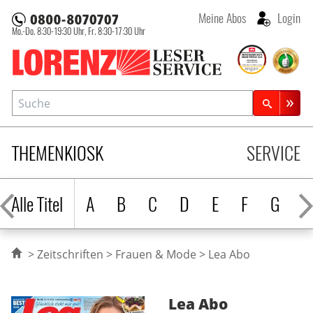
Meine Abos
Login
Mo.-Do. 8:30-19:30 Uhr,
Fr. 8:30-17:30 Uhr
Lorenz Leserservice
Suche
Zeitschriftensuche
THEMENKIOSK
SERVICE
Alle Titel
A
B
C
D
E
F
G
H
Zeitschriften
Frauen & Mode
Lea Abo
Lea
Abo