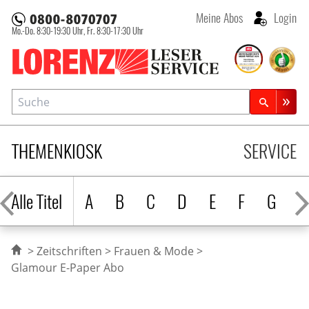
Meine Abos
Login
Mo.-Do. 8:30-19:30 Uhr,
Fr. 8:30-17:30 Uhr
Lorenz Leserservice
Suche
Zeitschriftensuche
THEMENKIOSK
SERVICE
Alle Titel
A
B
C
D
E
F
G
H
Zeitschriften
Frauen & Mode
Glamour E-Paper Abo