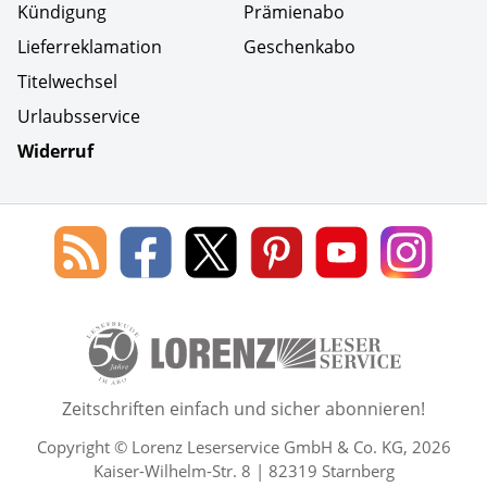
Kündigung
Prämienabo
Lieferreklamation
Geschenkabo
Titelwechsel
Urlaubsservice
Widerruf
Social Media
Blog
Lorenz
Lorenz
Lorenz
Lorenz
Lorenz
des
Leserservice
Leserservice
Leserservice
Leserservice
Lesers
Lorenz
auf
auf
auf
Youtube
auf
Leserservice
Facebook
X
Pinterest
Kanal
Insta
50 Lesefreude im Abo Jahre L
Zeitschriften einfach und sicher abonnieren!
Copyright © Lorenz Leserservice GmbH & Co. KG, 2026
Kaiser-Wilhelm-Str. 8 | 82319 Starnberg