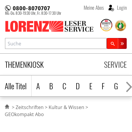
Meine Abos
Login
Mo.-Do. 8:30-19:30 Uhr,
Fr. 8:30-17:30 Uhr
Lorenz Leserservice
Suche
Zeitschriftensuche
THEMENKIOSK
SERVICE
Alle Titel
A
B
C
D
E
F
G
H
Zeitschriften
Kultur & Wissen
GEOkompakt Abo