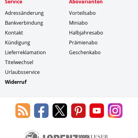
Service
Abovarianten
Adressänderung
Vorteilsabo
Bankverbindung
Miniabo
Kontakt
Halbjahresabo
Kündigung
Prämienabo
Lieferreklamation
Geschenkabo
Titelwechsel
Urlaubsservice
Widerruf
Social Media
Blog
Lorenz
Lorenz
Lorenz
Lorenz
Lorenz
des
Leserservice
Leserservice
Leserservice
Leserservice
Lesers
Lorenz
auf
auf
auf
Youtube
auf
Leserservice
Facebook
X
Pinterest
Kanal
Insta