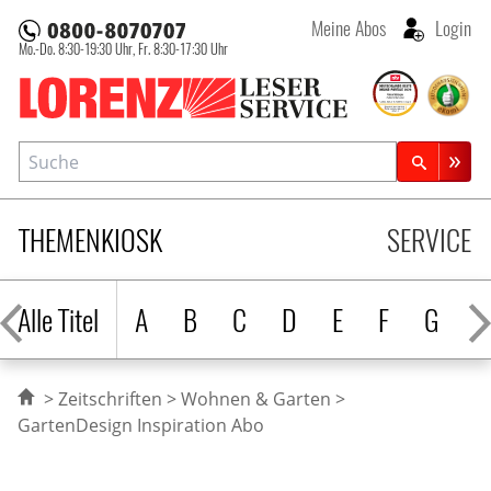
Meine Abos
Login
Mo.-Do. 8:30-19:30 Uhr,
Fr. 8:30-17:30 Uhr
Lorenz Leserservice
Suche
Zeitschriftensuche
THEMENKIOSK
SERVICE
Alle Titel
A
B
C
D
E
F
G
H
Zeitschriften
Wohnen & Garten
GartenDesign Inspiration Abo