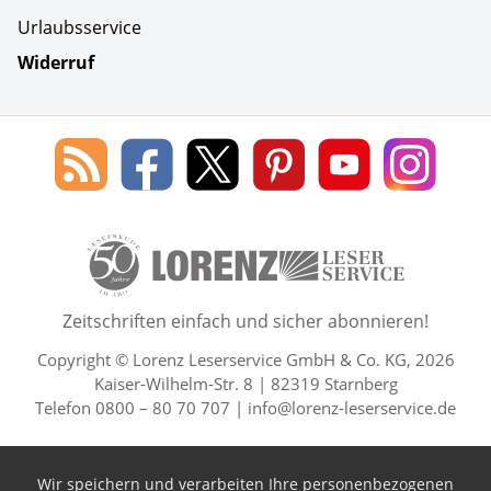
Urlaubsservice
Widerruf
Social Media
Blog
Lorenz
Lorenz
Lorenz
Lorenz
Lorenz
des
Leserservice
Leserservice
Leserservice
Leserservice
Lesers
Lorenz
auf
auf
auf
Youtube
auf
Leserservice
Facebook
X
Pinterest
Kanal
Insta
50 Lesefreude im Abo Jahre L
Zeitschriften einfach und sicher abonnieren!
Copyright © Lorenz Leserservice GmbH & Co. KG, 2026
Kaiser-Wilhelm-Str. 8 | 82319 Starnberg
Telefon 0800 – 80 70 707 |
info@lorenz-leserservice.de
Wir speichern und verarbeiten Ihre personenbezogenen