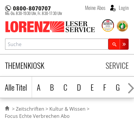
Meine Abos
Login
Mo.-Do. 8:30-19:30 Uhr,
Fr. 8:30-17:30 Uhr
Lorenz Leserservice
Suche
Zeitschriftensuche
THEMENKIOSK
SERVICE
Alle Titel
A
B
C
D
E
F
G
H
Zeitschriften
Kultur & Wissen
Focus Echte Verbrechen Abo