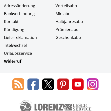
Adressänderung
Vorteilsabo
Bankverbindung
Miniabo
Kontakt
Halbjahresabo
Kündigung
Prämienabo
Lieferreklamation
Geschenkabo
Titelwechsel
Urlaubsservice
Widerruf
Social Media
Blog
Lorenz
Lorenz
Lorenz
Lorenz
Lorenz
des
Leserservice
Leserservice
Leserservice
Leserservice
Lesers
Lorenz
auf
auf
auf
Youtube
auf
Leserservice
Facebook
X
Pinterest
Kanal
Insta