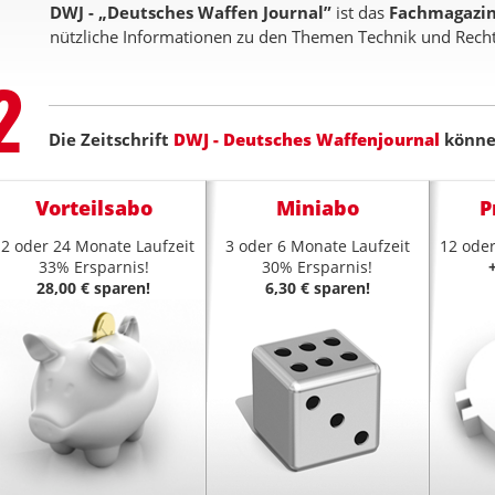
DWJ - „Deutsches Waffen Journal”
ist das
Fachmagazin
nützliche Informationen zu den Themen Technik und Recht
Step
2
Die Zeitschrift
DWJ - Deutsches Waffenjournal
können
Vorteilsabo
Miniabo
P
12 oder 24 Monate Laufzeit
3 oder 6 Monate Laufzeit
12 oder
33% Ersparnis!
30% Ersparnis!
28,00 € sparen!
6,30 € sparen!