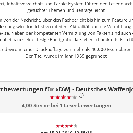
edert, Inhaltsverzeichnis und Farbleitsystem führen den Leser dur
gesuchter Themen und Beiträge leicht.
hen von der Nachricht, über den Fachbericht bis hin zum Featur
inung wird tunlichst vermieden. Aktualität und die Vermittlung f
evise. Neben der kompetenten Vermittlung von Fakten sind auch di
enliebhaber eine riesige Fundgrube darstellen, charakteristisch für
h und wird in einer Druckauflage von mehr als 40.000 Exemplar
Der Titel wurde im Jahr 1965 gegründet.
tbewertungen für «DWJ - Deutsches Waffenj
ⓘ
4,00 Sterne bei 1 Leserbewertungen
am
15.01.2019 12:35:23