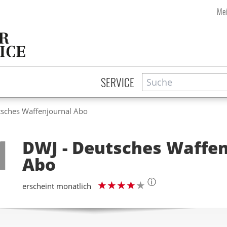
Mei
Suche
Zeitschriftensuche
SERVICE
tsches Waffenjournal Abo
Step
1
DWJ - Deutsches Waffen
Abo
ⓘ
erscheint monatlich