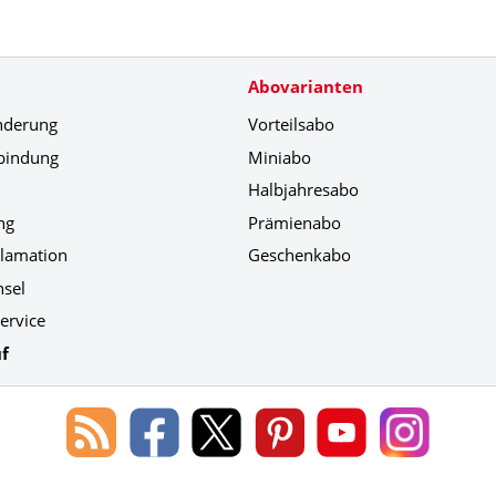
Abovarianten
nderung
Vorteilsabo
bindung
Miniabo
Halbjahresabo
ng
Prämienabo
klamation
Geschenkabo
hsel
ervice
f
Blog
Lorenz
Lorenz
Lorenz
Lorenz
Lorenz
des
Leserservice
Leserservice
Leserservice
Leserservice
Leserser
Lorenz
auf
auf
auf
Youtube
auf
Leserservice
Facebook
X
Pinterest
Kanal
Instagr