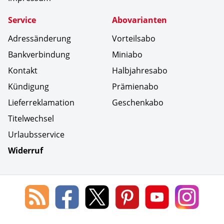
Service
Abovarianten
Adressänderung
Vorteilsabo
Bankverbindung
Miniabo
Kontakt
Halbjahresabo
Kündigung
Prämienabo
Lieferreklamation
Geschenkabo
Titelwechsel
Urlaubsservice
Widerruf
Social Media
Blog
Lorenz
Lorenz
Lorenz
Lorenz
Lorenz
des
Leserservice
Leserservice
Leserservice
Leserservice
Lesers
Lorenz
auf
auf
auf
Youtube
auf