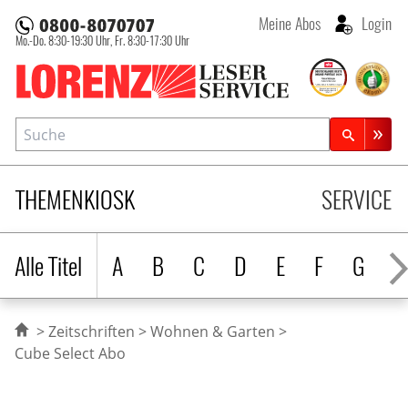
Meine Abos
Login
Mo.-Do. 8:30-19:30 Uhr,
Fr. 8:30-17:30 Uhr
Lorenz Leserservice
Suche
Zeitschriftensuche
THEMENKIOSK
SERVICE
Alle Titel
A
B
C
D
E
F
G
H
Zeitschriften
Wohnen & Garten
Cube Select Abo