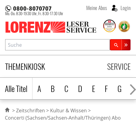
Meine Abos
Login
Mo.-Do. 8:30-19:30 Uhr,
Fr. 8:30-17:30 Uhr
Lorenz Leserservice
Suche
Zeitschriftensuche
THEMENKIOSK
SERVICE
Alle Titel
A
B
C
D
E
F
G
H
Zeitschriften
Kultur & Wissen
Concerti (Sachsen/Sachsen-Anhalt/Thüringen) Abo