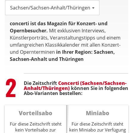
Sachsen/Sachsen-Anhalt/Thüringen
concerti ist das Magazin für Konzert- und
Opernbesucher.
Mit exklusiven Interviews,
Künstlerporträts, Veranstaltungstipps und einem
umfangreichen Klassikkalender mit allen Konzert-
und Opernterminen
in Ihrer Region: Sachsen,
Sachsen-Anhalt und Thüringen
Step
2
Die Zeitschrift
Concerti (Sachsen/Sachsen-
Anhalt/Thüringen)
können Sie in folgenden
Abo-Varianten bestellen:
Vorteilsabo
Miniabo
Für diese Zeitschrift steht
Für diese Zeitschrift steht
kein Vorteilsabo zur
kein Miniabo zur Verfügung