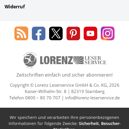
Widerruf
Social Media
Blog
Lorenz
Lorenz
Lorenz
Lorenz
Lorenz
des
Leserservice
Leserservice
Leserservice
Leserservice
Lesers
Lorenz
auf
auf
auf
Youtube
auf
Leserservice
Facebook
X
Pinterest
Kanal
Insta
50 Lesefreude im Abo Jahre L
Zeitschriften einfach und sicher abonnieren!
Copyright © Lorenz Leserservice GmbH & Co. KG, 2026
Kaiser-Wilhelm-Str. 8 | 82319 Starnberg
Telefon 0800 – 80 70 707 |
info@lorenz-leserservice.de
Wir speichern und verarbeiten Ihre personenbezogenen
Informationen für folgende Zwecke:
Sicherheit, Besucher-