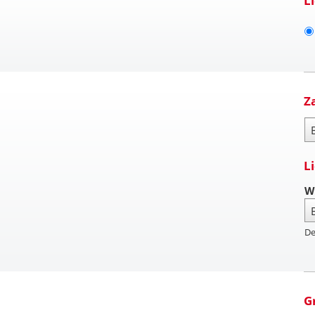
L
Z
Za
L
W
De
G