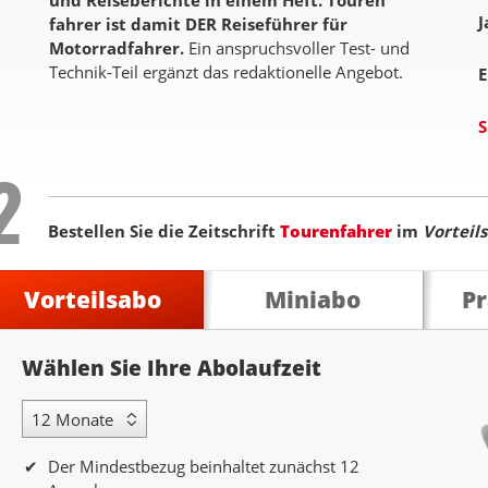
und Reiseberichte in einem Heft. Touren
J
fahrer ist damit DER Reiseführer für
Motorradfahrer.
Ein anspruchsvoller Test- und
Technik-Teil ergänzt das redaktionelle Angebot.
E
S
Step
2
Bestellen Sie die Zeitschrift
Tourenfahrer
im
Vorteil
Vorteilsabo
Miniabo
P
Abolaufzeit
Wählen Sie Ihre Abolaufzeit
12 Monate Laufzeit
Der Mindestbezug beinhaltet zunächst 12