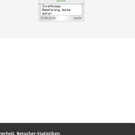
vice
am
nz Leserservice
herheit, Besucher-Statistiken
.