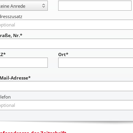
resszusatz
raße, Nr.*
LZ*
Ort*
ccount
-Mail-Adresse*
lefon