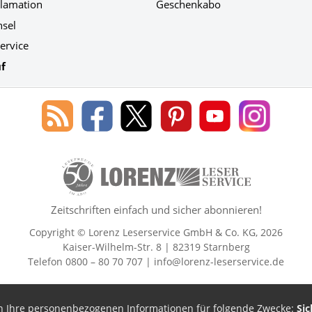
klamation
Geschenkabo
hsel
ervice
f
Blog
Lorenz
Lorenz
Lorenz
Lorenz
Lorenz
des
Leserservice
Leserservice
Leserservice
Leserservice
Leserser
Lorenz
auf
auf
auf
Youtube
auf
Leserservice
Facebook
X
Pinterest
Kanal
Instagr
50 Lesefreude im Abo Jahre Lore
Zeitschriften einfach und sicher abonnieren!
Copyright © Lorenz Leserservice GmbH & Co. KG, 2026
Kaiser-Wilhelm-Str. 8 | 82319 Starnberg
Telefon 0800 – 80 70 707 |
info@lorenz-leserservice.de
en Ihre personenbezogenen Informationen für folgende Zwecke:
Sic