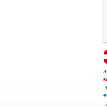
Al
R
Ic
A