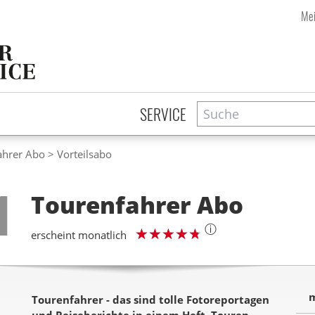
Mei
Suche
Zeitschriftensuche
SERVICE
ahrer Abo
Vorteilsabo
Step
1
Tourenfahrer
Abo
ⓘ
erscheint monatlich
m
Tourenfahrer - das sind tolle Fotoreportagen