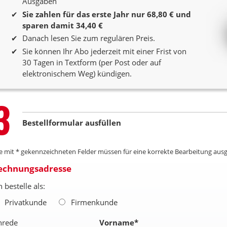
Ausgaben
Sie zahlen für das erste Jahr nur 68,80 € und
sparen damit 34,40 €
Danach lesen Sie zum regulären Preis.
Sie können Ihr Abo jederzeit mit einer Frist von
30 Tagen in Textform (per Post oder auf
elektronischem Weg) kündigen.
Step
3
Bestellformular ausfüllen
le mit * gekennzeichneten Felder müssen für eine korrekte Bearbeitung ausg
echnungsadresse
h bestelle als:
Privatkunde
Firmenkunde
nrede
Vorname
*