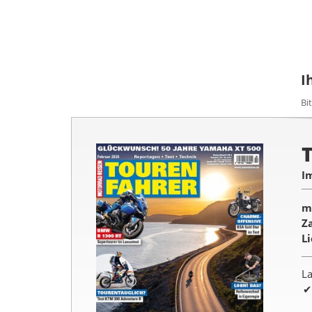
I
Bi
I
m
Z
L
La