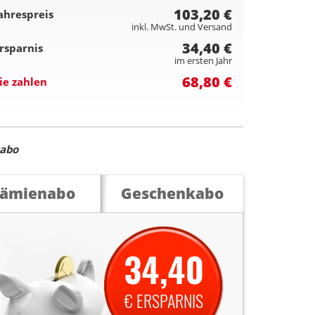
103,20 €
ahrespreis
inkl. MwSt. und Versand
34,40 €
rsparnis
im ersten Jahr
68,80 €
ie zahlen
sabo
rämienabo
Geschenkabo
34,40
€ ERSPARNIS