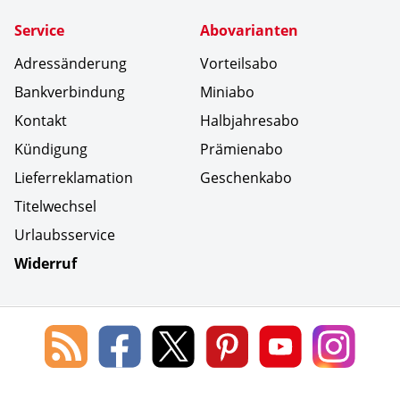
Service
Abovarianten
Adressänderung
Vorteilsabo
Bankverbindung
Miniabo
Kontakt
Halbjahresabo
Kündigung
Prämienabo
Lieferreklamation
Geschenkabo
Titelwechsel
Urlaubsservice
Widerruf
Social Media
Blog
Lorenz
Lorenz
Lorenz
Lorenz
Lorenz
des
Leserservice
Leserservice
Leserservice
Leserservice
Lesers
Lorenz
auf
auf
auf
Youtube
auf
Leserservice
Facebook
X
Pinterest
Kanal
Insta