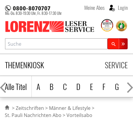
Meine Abos
Login
Mo.-Do. 8:30-19:30 Uhr,
Fr. 8:30-17:30 Uhr
Lorenz Leserservice
Suche
Zeitschriftensuche
THEMENKIOSK
SERVICE
Alle Titel
A
B
C
D
E
F
G
H
Zeitschriften
Männer & Lifestyle
St. Pauli Nachrichten Abo
Vorteilsabo