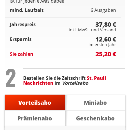
ist für jeden etwas dabei!
mind. Laufzeit
6 Ausgaben
37,80 €
Jahrespreis
inkl. MwSt. und Versand
12,60 €
Ersparnis
im ersten Jahr
25,20 €
Sie zahlen
Step
2
Bestellen Sie die Zeitschrift
St. Pauli
Nachrichten
im
Vorteilsabo
Vorteilsabo
Miniabo
Prämienabo
Geschenkabo