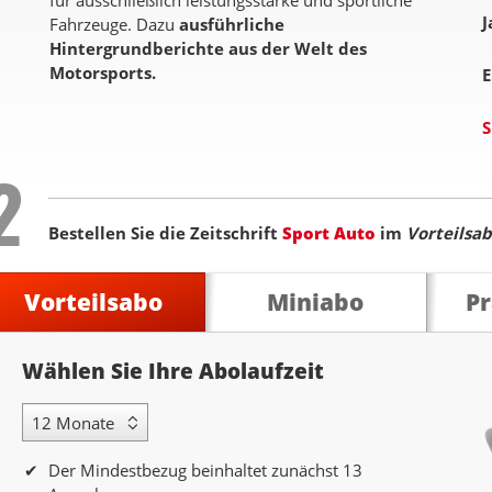
für ausschließlich leistungsstarke und sportliche
J
Fahrzeuge. Dazu
ausführliche
Hintergrundberichte aus der Welt des
Motorsports.
E
S
Step
2
Bestellen Sie die Zeitschrift
Sport Auto
im
Vorteilsa
Vorteilsabo
Miniabo
P
Abolaufzeit
Wählen Sie Ihre Abolaufzeit
12 Monate Laufzeit
Der Mindestbezug beinhaltet zunächst 13