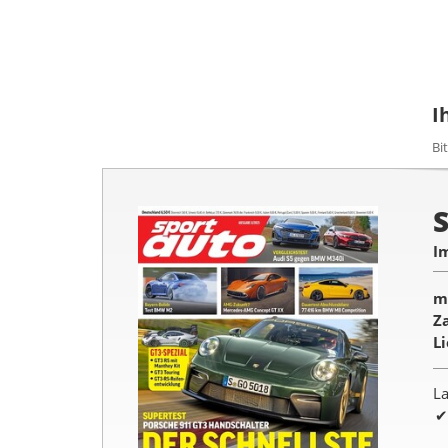
I
Bi
I
m
Z
L
La