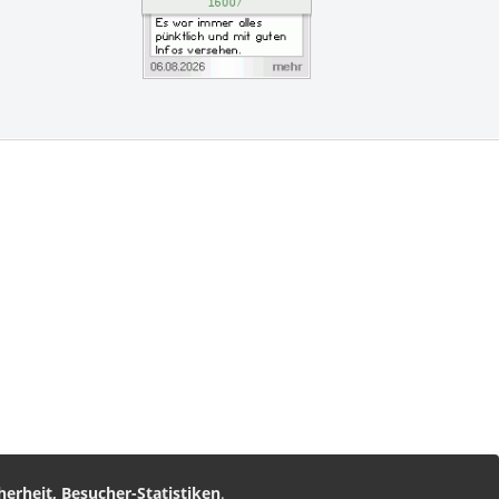
vice
am
nz Leserservice
herheit, Besucher-Statistiken
.