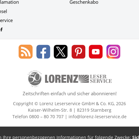
klamation
Geschenkabo
hsel
ervice
f
Blog
Lorenz
Lorenz
Lorenz
Lorenz
Lorenz
des
Leserservice
Leserservice
Leserservice
Leserservice
Leserser
Lorenz
auf
auf
auf
Youtube
auf
Leserservice
Facebook
X
Pinterest
Kanal
Instagr
50 Lesefreude im Abo Jahre Lore
Zeitschriften einfach und sicher abonnieren!
Copyright © Lorenz Leserservice GmbH & Co. KG, 2026
Kaiser-Wilhelm-Str. 8 | 82319 Starnberg
Telefon 0800 – 80 70 707 |
info@lorenz-leserservice.de
en Ihre personenbezogenen Informationen für folgende Zwecke:
Sic