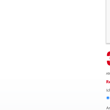
Al
R
Ic
A