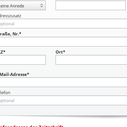
resszusatz
raße, Nr.*
LZ*
Ort*
ccount
-Mail-Adresse*
lefon