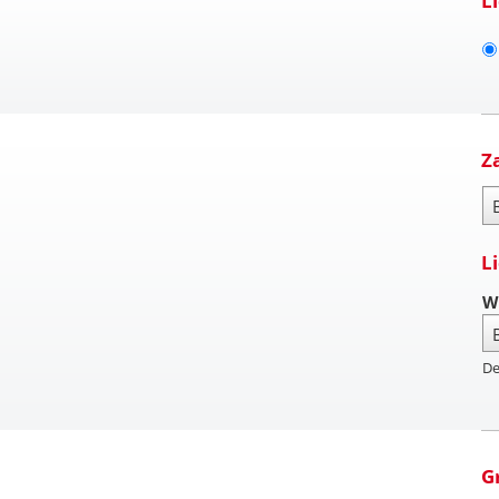
L
Z
Za
L
W
De
G