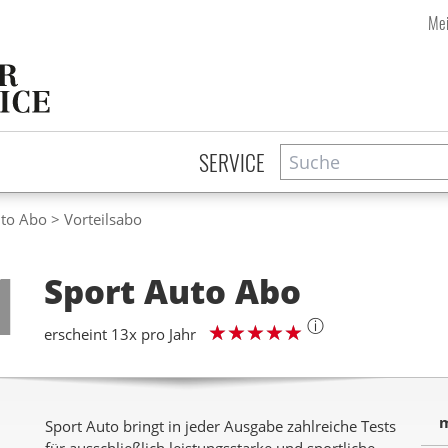
Mei
Suche
Zeitschriftensuche
SERVICE
uto Abo
Vorteilsabo
Step
1
Sport Auto
Abo
ⓘ
erscheint 13x pro Jahr
m
Sport Auto bringt in jeder Ausgabe zahlreiche Tests