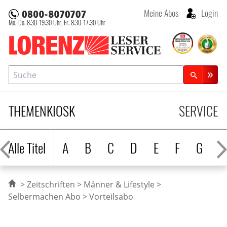
Meine Abos
Login
Mo.-Do. 8:30-19:30 Uhr,
Fr. 8:30-17:30 Uhr
Lorenz Leserservice
Suche
Zeitschriftensuche
THEMENKIOSK
SERVICE
Alle Titel
A
B
C
D
E
F
G
H
Zeitschriften
Männer & Lifestyle
Selbermachen Abo
Vorteilsabo