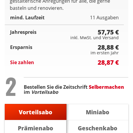
gestalterische Anregungen für alle, die gerne
basteln und renovieren.
mind. Laufzeit
11 Ausgaben
57,75 €
Jahrespreis
inkl. MwSt. und Versand
28,88 €
Ersparnis
im ersten Jahr
28,87 €
Sie zahlen
Step
2
Bestellen Sie die Zeitschrift
Selbermachen
im
Vorteilsabo
Vorteilsabo
Miniabo
Prämienabo
Geschenkabo