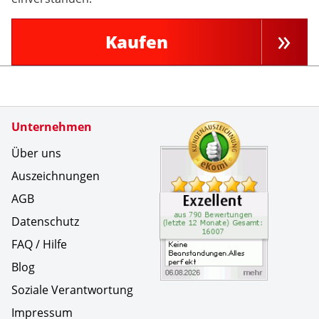
Kaufen
Zertifikate
Unternehmen
Kundenbe
Keine Bea
Über uns
Auszeichnungen
AGB
Datenschutz
FAQ / Hilfe
Blog
Soziale Verantwortung
Impressum