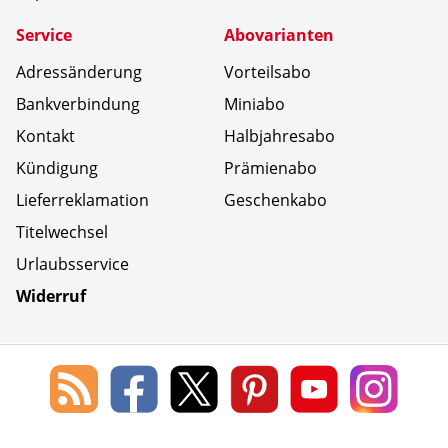
Service
Abovarianten
Adressänderung
Vorteilsabo
Bankverbindung
Miniabo
Kontakt
Halbjahresabo
Kündigung
Prämienabo
Lieferreklamation
Geschenkabo
Titelwechsel
Urlaubsservice
Widerruf
Social Media
Blog
Lorenz
Lorenz
Lorenz
Lorenz
Lorenz
des
Leserservice
Leserservice
Leserservice
Leserservice
Lesers
Lorenz
auf
auf
auf
Youtube
auf