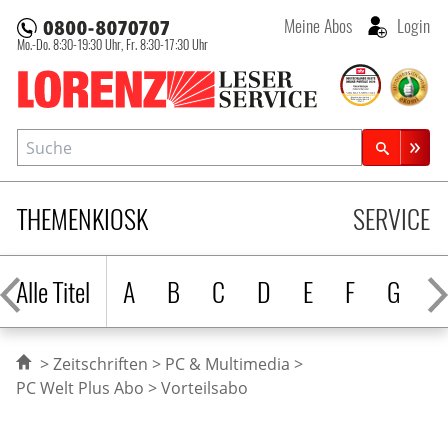
Meine Abos
Login
Mo.-Do. 8:30-19:30 Uhr,
Fr. 8:30-17:30 Uhr
Lorenz Leserservice
Suche
Zeitschriftensuche
THEMENKIOSK
SERVICE
Alle Titel
A
B
C
D
E
F
G
H
Zeitschriften
PC & Multimedia
PC Welt Plus Abo
Vorteilsabo