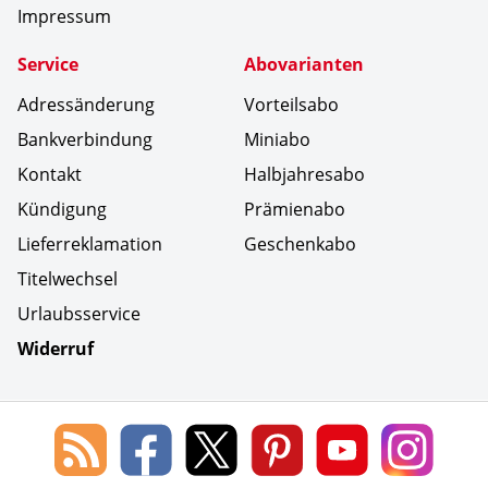
Impressum
Service
Abovarianten
Adressänderung
Vorteilsabo
Bankverbindung
Miniabo
Kontakt
Halbjahresabo
Kündigung
Prämienabo
Lieferreklamation
Geschenkabo
Titelwechsel
Urlaubsservice
Widerruf
Social Media
Blog
Lorenz
Lorenz
Lorenz
Lorenz
Lorenz
des
Leserservice
Leserservice
Leserservice
Leserservice
Lesers