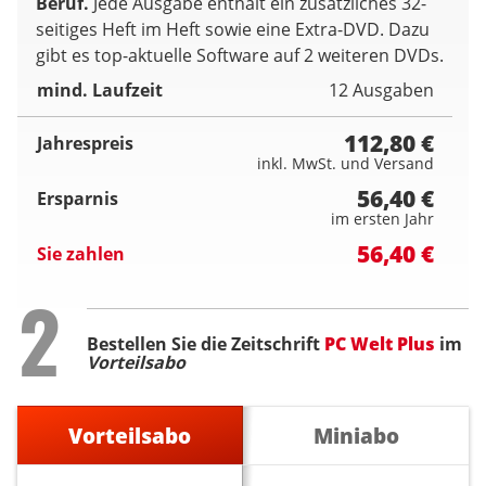
Beruf.
Jede Ausgabe enthält ein zusätzliches 32-
seitiges Heft im Heft sowie eine Extra-DVD. Dazu
gibt es top-aktuelle Software auf 2 weiteren DVDs.
mind. Laufzeit
12 Ausgaben
112,80 €
Jahrespreis
inkl. MwSt. und Versand
56,40 €
Ersparnis
im ersten Jahr
56,40 €
Sie zahlen
Step
2
Bestellen Sie die Zeitschrift
PC Welt Plus
im
Vorteilsabo
Vorteilsabo
Miniabo