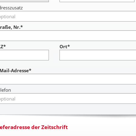
resszusatz
raße, Nr.*
LZ*
Ort*
ccount
-Mail-Adresse*
lefon
ieferadresse der Zeitschrift