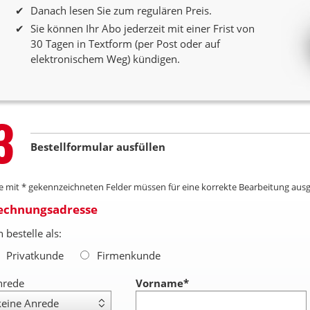
Danach lesen Sie zum regulären Preis.
Sie können Ihr Abo jederzeit mit einer Frist von
30 Tagen in Textform (per Post oder auf
elektronischem Weg) kündigen.
Step
3
Bestellformular ausfüllen
le mit * gekennzeichneten Felder müssen für eine korrekte Bearbeitung ausg
echnungsadresse
h bestelle als:
Privatkunde
Firmenkunde
nrede
Vorname
*