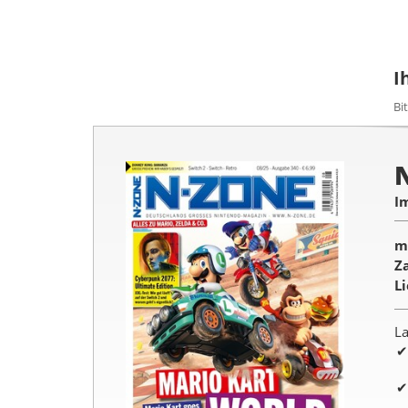
I
Bi
I
m
Z
L
La