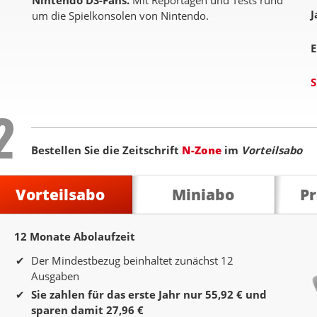
Nintendo DS-Fans.
Mit Reportagen und Tests rund
J
um die Spielkonsolen von Nintendo.
E
S
Step
2
Bestellen Sie die Zeitschrift
N-Zone
im
Vorteilsabo
Vorteilsabo
Miniabo
P
12 Monate Abolaufzeit
12 Monate Laufzeit
Der Mindestbezug beinhaltet zunächst 12
Ausgaben
Sie zahlen für das erste Jahr nur 55,92 € und
sparen damit 27,96 €