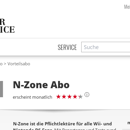
Mei
Suche
Zeitschriftensuche
SERVICE
bo
Vorteilsabo
Step
1
N-Zone
Abo
ⓘ
erscheint monatlich
m
N-Zone ist die Pflichtlektüre für alle Wii- und