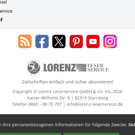
hsel
ervice
f
Blog
Lorenz
Lorenz
Lorenz
Lorenz
Lorenz
des
Leserservice
Leserservice
Leserservice
Leserservice
Leserser
Lorenz
auf
auf
auf
Youtube
auf
Leserservice
Facebook
X
Pinterest
Kanal
Instagr
50 Lesefreude im Abo Jahre Lore
Zeitschriften einfach und sicher abonnieren!
Copyright © Lorenz Leserservice GmbH & Co. KG, 2026
Kaiser-Wilhelm-Str. 8 | 82319 Starnberg
Telefon 0800 – 80 70 707 |
info@lorenz-leserservice.de
en Ihre personenbezogenen Informationen für folgende Zwecke:
Sic