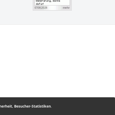
vice
am
nz Leserservice
herheit, Besucher-Statistiken
.