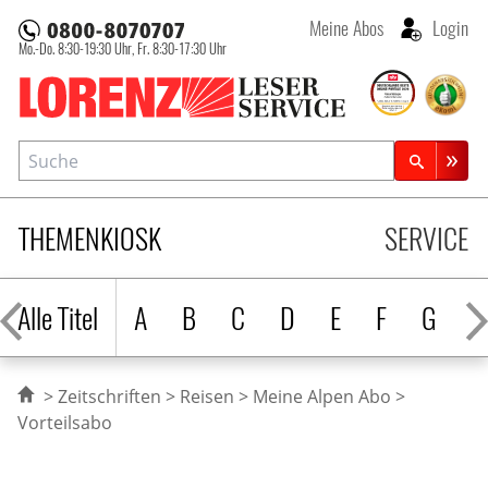
Meine Abos
Login
Mo.-Do. 8:30-19:30 Uhr,
Fr. 8:30-17:30 Uhr
Lorenz Leserservice
Suche
Zeitschriftensuche
THEMENKIOSK
SERVICE
Alle Titel
A
B
C
D
E
F
G
H
Zeitschriften
Reisen
Meine Alpen Abo
Vorteilsabo