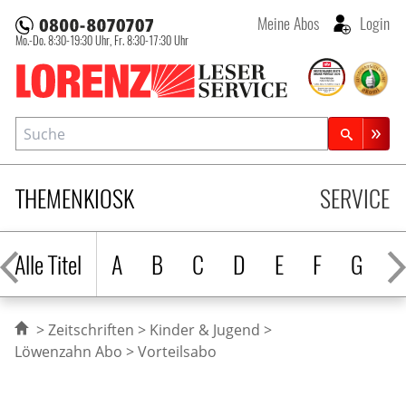
Meine Abos
Login
Mo.-Do. 8:30-19:30 Uhr,
Fr. 8:30-17:30 Uhr
Lorenz Leserservice
Suche
Zeitschriftensuche
THEMENKIOSK
SERVICE
Alle Titel
A
B
C
D
E
F
G
H
Zeitschriften
Kinder & Jugend
Löwenzahn Abo
Vorteilsabo