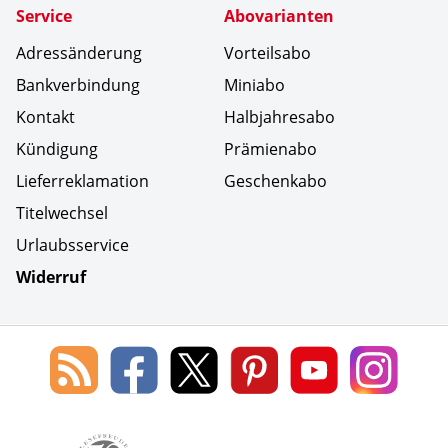
Service
Abovarianten
Adressänderung
Vorteilsabo
Bankverbindung
Miniabo
Kontakt
Halbjahresabo
Kündigung
Prämienabo
Lieferreklamation
Geschenkabo
Titelwechsel
Urlaubsservice
Widerruf
Social Media
Blog
Lorenz
Lorenz
Lorenz
Lorenz
Lorenz
des
Leserservice
Leserservice
Leserservice
Leserservice
Lesers
Lorenz
auf
auf
auf
Youtube
auf
Leserservice
Facebook
X
Pinterest
Kanal
Insta