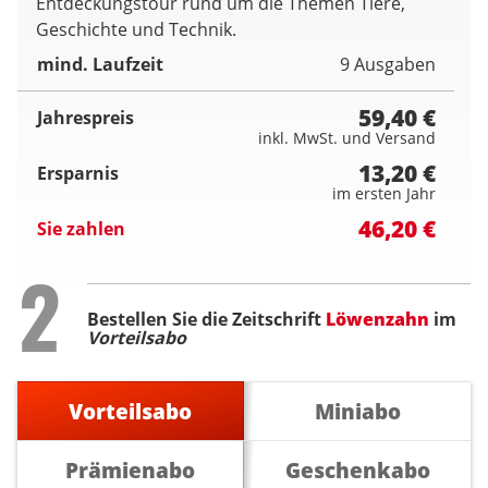
Entdeckungstour rund um die Themen Tiere,
Geschichte und Technik.
mind. Laufzeit
9 Ausgaben
59,40 €
Jahrespreis
inkl. MwSt. und Versand
13,20 €
Ersparnis
im ersten Jahr
46,20 €
Sie zahlen
Step
2
Bestellen Sie die Zeitschrift
Löwenzahn
im
Vorteilsabo
Vorteilsabo
Miniabo
Prämienabo
Geschenkabo