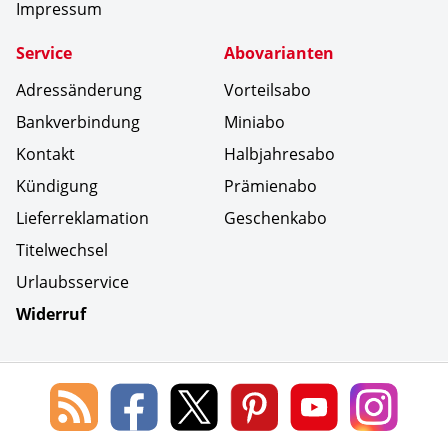
Impressum
Service
Abovarianten
Adressänderung
Vorteilsabo
Bankverbindung
Miniabo
Kontakt
Halbjahresabo
Kündigung
Prämienabo
Lieferreklamation
Geschenkabo
Titelwechsel
Urlaubsservice
Widerruf
Social Media
Blog
Lorenz
Lorenz
Lorenz
Lorenz
Lorenz
des
Leserservice
Leserservice
Leserservice
Leserservice
Lesers
Lorenz
auf
auf
auf
Youtube
auf