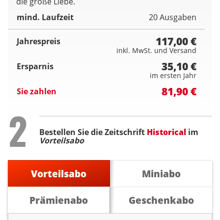
die große Liebe.
mind. Laufzeit
20 Ausgaben
117,00 €
Jahrespreis
inkl. MwSt. und Versand
35,10 €
Ersparnis
im ersten Jahr
81,90 €
Sie zahlen
Step
2
Bestellen Sie die Zeitschrift
Historical
im
Vorteilsabo
Vorteilsabo
Miniabo
Prämienabo
Geschenkabo