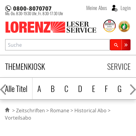
Meine Abos
Login
Mo.-Do. 8:30-19:30 Uhr,
Fr. 8:30-17:30 Uhr
Lorenz Leserservice
Suche
Zeitschriftensuche
THEMENKIOSK
SERVICE
Alle Titel
A
B
C
D
E
F
G
H
Zeitschriften
Romane
Historical Abo
Vorteilsabo