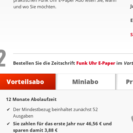
praktischen Funk Uhr E-Paper Abo lesen Sie, wann
J
und wo Sie möchten.
E
S
Step
2
Bestellen Sie die Zeitschrift
Funk Uhr E-Paper
im
Vort
Vorteilsabo
Miniabo
P
12 Monate Abolaufzeit
12 Monate Laufzeit
Der Mindestbezug beinhaltet zunächst 52
Ausgaben
Sie zahlen für das erste Jahr nur 46,56 € und
sparen damit 3,88 €