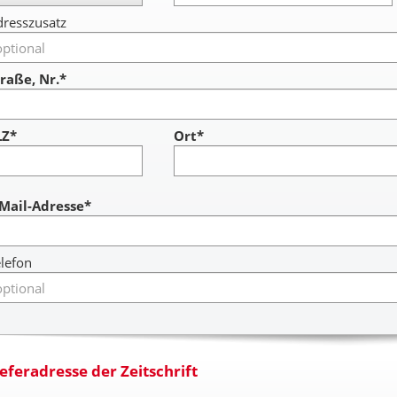
resszusatz
raße, Nr.*
LZ*
Ort*
ccount
-Mail-Adresse*
lefon
ieferadresse der Zeitschrift