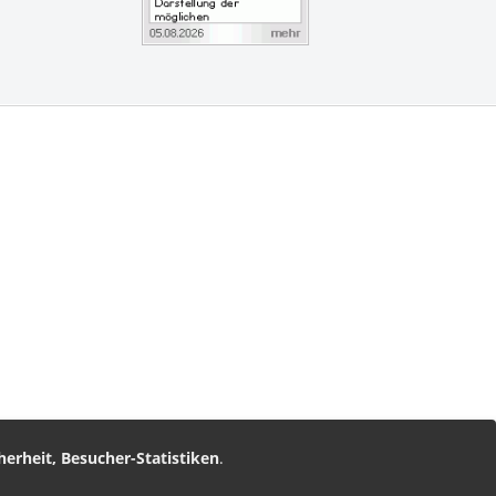
vice
am
nz Leserservice
herheit, Besucher-Statistiken
.