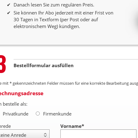
Danach lesen Sie zum regulären Preis.
Sie können Ihr Abo jederzeit mit einer Frist von
30 Tagen in Textform (per Post oder auf
elektronischem Weg) kündigen.
Step
3
Bestellformular ausfüllen
le mit * gekennzeichneten Felder müssen für eine korrekte Bearbeitung ausg
echnungsadresse
h bestelle als:
Privatkunde
Firmenkunde
nrede
Vorname
*