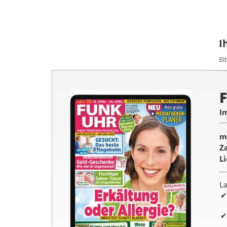
I
Bi
I
m
Z
L
La