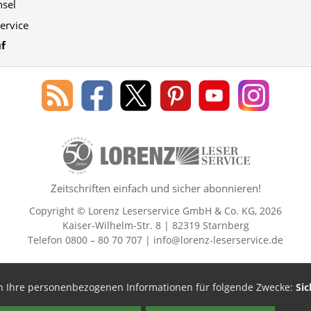
hsel
ervice
f
Blog
Lorenz
Lorenz
Lorenz
Lorenz
Lorenz
des
Leserservice
Leserservice
Leserservice
Leserservice
Leserser
Lorenz
auf
auf
auf
Youtube
auf
Leserservice
Facebook
X
Pinterest
Kanal
Instagr
50 Lesefreude im Abo Jahre Lore
Zeitschriften einfach und sicher abonnieren!
Copyright © Lorenz Leserservice GmbH & Co. KG, 2026
Kaiser-Wilhelm-Str. 8 | 82319 Starnberg
Telefon 0800 – 80 70 707 |
info@lorenz-leserservice.de
en Ihre personenbezogenen Informationen für folgende Zwecke:
Sic