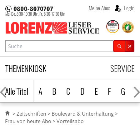
Meine Abos
Login
Mo.-Do. 8:30-19:30 Uhr,
Fr. 8:30-17:30 Uhr
Lorenz Leserservice
Suche
Zeitschriftensuche
THEMENKIOSK
SERVICE
Alle Titel
A
B
C
D
E
F
G
H
Zeitschriften
Boulevard & Unterhaltung
Frau von heute Abo
Vorteilsabo