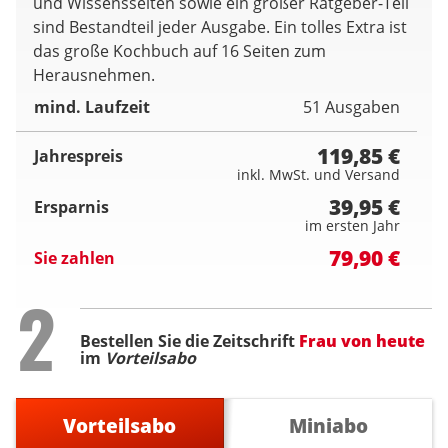
und Wissensseiten sowie ein großer Ratgeber-Teil
sind Bestandteil jeder Ausgabe. Ein tolles Extra ist
das große Kochbuch auf 16 Seiten zum
Herausnehmen.
mind. Laufzeit
51 Ausgaben
119,85 €
Jahrespreis
inkl. MwSt. und Versand
39,95 €
Ersparnis
im ersten Jahr
79,90 €
Sie zahlen
Step
2
Bestellen Sie die Zeitschrift
Frau von heute
im
Vorteilsabo
Vorteilsabo
Miniabo