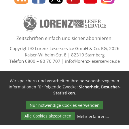
des
Leserservice
Leserservice
Leserservice
Leserservice
Lesers
Lorenz
auf
auf
auf
Youtube
auf
Leserservice
Facebook
X
Pinterest
Kanal
Insta
50 Lesefreude im Abo Jahre L
Zeitschriften einfach und sicher abonnieren!
Copyright © Lorenz Leserservice GmbH & Co. KG, 2026
Kaiser-Wilhelm-Str. 8 | 82319 Starnberg
Telefon 0800 – 80 70 707 |
info@lorenz-leserservice.de
Wir speichern und verarbeiten Ihre personenbezogenen
Informationen für folgende Zwecke:
Sicherheit, Besucher-
Statistiken
.
Nur notwendige Cookies verwenden
Alle Cookies akzeptieren
Mehr erfahren
...