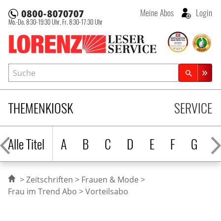
Meine Abos
Login
Mo.-Do. 8:30-19:30 Uhr,
Fr. 8:30-17:30 Uhr
Lorenz Leserservice
Suche
Zeitschriftensuche
THEMENKIOSK
SERVICE
Alle Titel
A
B
C
D
E
F
G
H
Zeitschriften
Frauen & Mode
Frau im Trend Abo
Vorteilsabo