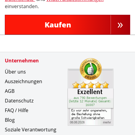
einverstanden.
Kaufen
Zertifikate
Unternehmen
Kundenbe
Es war se
Über uns
Auszeichnungen
AGB
Datenschutz
FAQ / Hilfe
Blog
Soziale Verantwortung