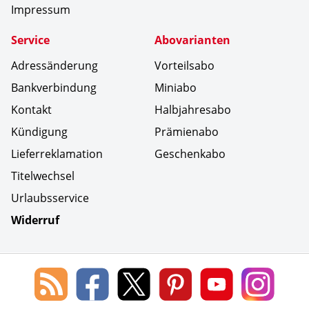
Impressum
Service
Abovarianten
Adressänderung
Vorteilsabo
Bankverbindung
Miniabo
Kontakt
Halbjahresabo
Kündigung
Prämienabo
Lieferreklamation
Geschenkabo
Titelwechsel
Urlaubsservice
Widerruf
Social Media
Blog
Lorenz
Lorenz
Lorenz
Lorenz
Lorenz
des
Leserservice
Leserservice
Leserservice
Leserservice
Lesers
Lorenz
auf
auf
auf
Youtube
auf