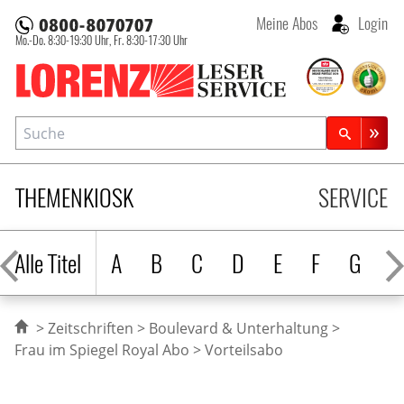
Meine Abos
Login
Mo.-Do. 8:30-19:30 Uhr,
Fr. 8:30-17:30 Uhr
Lorenz Leserservice
Suche
Zeitschriftensuche
THEMENKIOSK
SERVICE
Alle Titel
A
B
C
D
E
F
G
H
Zeitschriften
Boulevard & Unterhaltung
Frau im Spiegel Royal Abo
Vorteilsabo