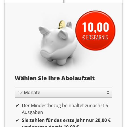
10,00
€ ERSPARNIS
Abolaufzeit
Wählen Sie Ihre Abolaufzeit
12 Monate Laufzeit
Der Mindestbezug beinhaltet zunächst 6
Ausgaben
Sie zahlen für das erste Jahr nur 20,00 €
und sparen damit 10,00 €