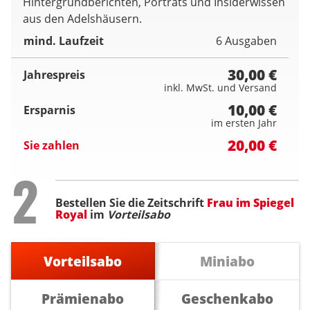
Hintergrundberichten, Porträts und Insiderwissen
aus den Adelshäusern.
mind. Laufzeit
6 Ausgaben
30,00 €
Jahrespreis
inkl. MwSt. und Versand
10,00 €
Ersparnis
im ersten Jahr
20,00 €
Sie zahlen
Step
2
Bestellen Sie die Zeitschrift
Frau im Spiegel
Royal
im
Vorteilsabo
Vorteilsabo
Miniabo
Prämienabo
Geschenkabo