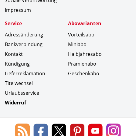
Soziale Verantwortung
Impressum
Service
Abovarianten
Adressänderung
Vorteilsabo
Bankverbindung
Miniabo
Kontakt
Halbjahresabo
Kündigung
Prämienabo
Lieferreklamation
Geschenkabo
Titelwechsel
Urlaubsservice
Widerruf
Social Media
Blog
Lorenz
Lorenz
Lorenz
Lorenz
Lorenz
des
Leserservice
Leserservice
Leserservice
Leserservice
Lesers