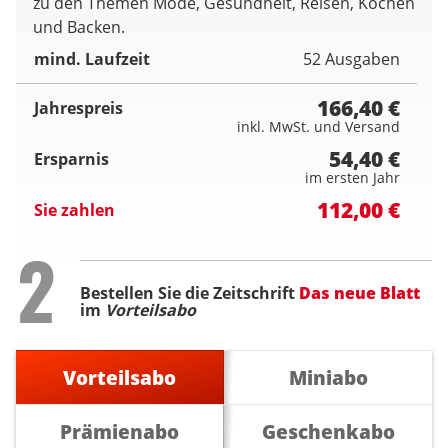
zu den Themen Mode, Gesundheit, Reisen, Kochen
und Backen.
mind. Laufzeit
52 Ausgaben
166,40 €
Jahrespreis
inkl. MwSt. und Versand
54,40 €
Ersparnis
im ersten Jahr
112,00 €
Sie zahlen
Step
2
Bestellen Sie die Zeitschrift
Das neue Blatt
im
Vorteilsabo
Vorteilsabo
Miniabo
Prämienabo
Geschenkabo