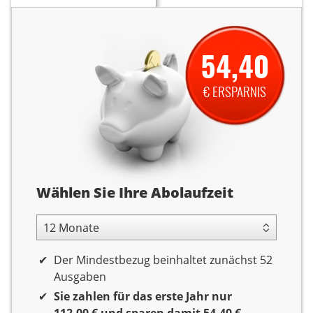
54,40
€ ERSPARNIS
Abolaufzeit
Wählen Sie Ihre Abolaufzeit
12 Monate Laufzeit
Der Mindestbezug beinhaltet zunächst 52
Ausgaben
Sie zahlen für das erste Jahr nur
112,00 € und sparen damit 54,40 €