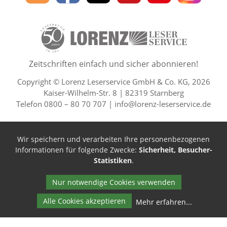
Lorenz
auf
auf
auf
Youtube
auf
Leserservice
Facebook
X
Pinterest
Kanal
Insta
50 Lesefreude im Abo Jahre L
Zeitschriften einfach und sicher abonnieren!
Copyright © Lorenz Leserservice GmbH & Co. KG, 2026
Kaiser-Wilhelm-Str. 8 | 82319 Starnberg
Telefon 0800 – 80 70 707 |
info@lorenz-leserservice.de
Wir speichern und verarbeiten Ihre personenbezogenen
Informationen für folgende Zwecke:
Sicherheit, Besucher-
Statistiken
.
Nur notwendige Cookies verwenden
Alle Cookies akzeptieren
Mehr erfahren
...