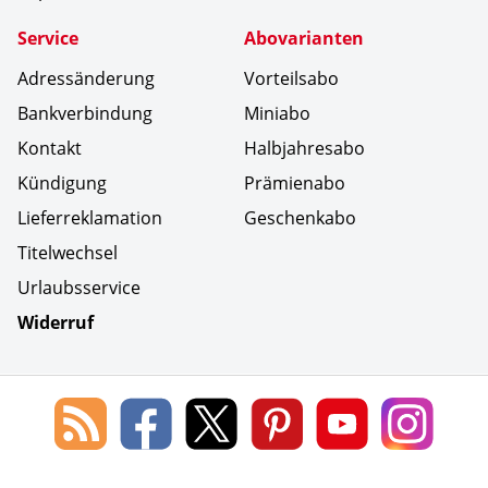
Service
Abovarianten
Adressänderung
Vorteilsabo
Bankverbindung
Miniabo
Kontakt
Halbjahresabo
Kündigung
Prämienabo
Lieferreklamation
Geschenkabo
Titelwechsel
Urlaubsservice
Widerruf
Social Media
Blog
Lorenz
Lorenz
Lorenz
Lorenz
Lorenz
des
Leserservice
Leserservice
Leserservice
Leserservice
Lesers
Lorenz
auf
auf
auf
Youtube
auf