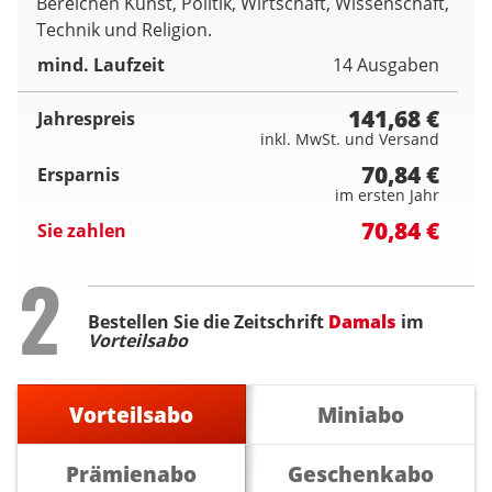
Bereichen Kunst, Politik, Wirtschaft, Wissenschaft,
Technik und Religion.
mind. Laufzeit
14 Ausgaben
141,68 €
Jahrespreis
inkl. MwSt. und Versand
70,84 €
Ersparnis
im ersten Jahr
70,84 €
Sie zahlen
Step
2
Bestellen Sie die Zeitschrift
Damals
im
Vorteilsabo
Vorteilsabo
Miniabo
Prämienabo
Geschenkabo