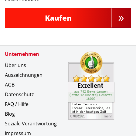
Kaufen
Zertifikate
Unternehmen
Kundenbe
Liebes Te
Über uns
Auszeichnungen
AGB
Datenschutz
FAQ / Hilfe
Blog
Soziale Verantwortung
Impressum