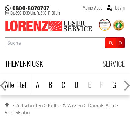
Meine Abos
Login
Mo.-Do. 8:30-19:30 Uhr,
Fr. 8:30-17:30 Uhr
Lorenz Leserservice
Suche
Zeitschriftensuche
THEMENKIOSK
SERVICE
Alle Titel
A
B
C
D
E
F
G
H
Zeitschriften
Kultur & Wissen
Damals Abo
Vorteilsabo