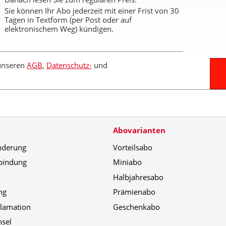
Sie können Ihr Abo jederzeit mit einer Frist von 30
Tagen in Textform (per Post oder auf
elektronischem Weg) kündigen.
 unseren
AGB
,
Datenschutz-
und
Abovarianten
nderung
Vorteilsabo
bindung
Miniabo
Halbjahresabo
ng
Prämienabo
klamation
Geschenkabo
hsel