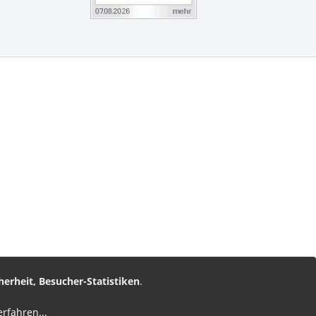
vice
am
nz Leserservice
herheit, Besucher-Statistiken
.
erfahren
...