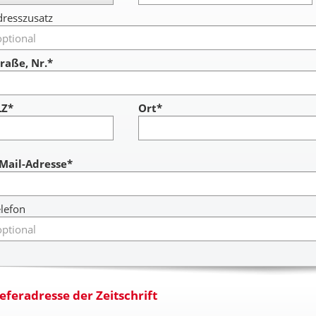
resszusatz
raße, Nr.*
LZ*
Ort*
ccount
-Mail-Adresse*
lefon
ieferadresse der Zeitschrift