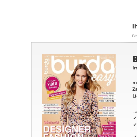
I
Bi
I
m
Z
L
La