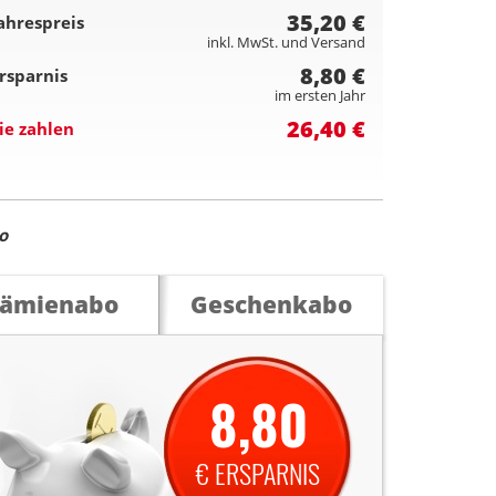
35,20 €
ahrespreis
inkl. MwSt. und Versand
8,80 €
rsparnis
im ersten Jahr
26,40 €
ie zahlen
o
rämienabo
Geschenkabo
8,80
€ ERSPARNIS