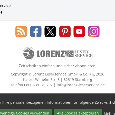
ervice
f
Blog
Lorenz
Lorenz
Lorenz
Lorenz
Lorenz
des
Leserservice
Leserservice
Leserservice
Leserservice
Leserser
Lorenz
auf
auf
auf
Youtube
auf
Leserservice
Facebook
X
Pinterest
Kanal
Instagr
50 Lesefreude im Abo Jahre Lore
Zeitschriften einfach und sicher abonnieren!
Copyright © Lorenz Leserservice GmbH & Co. KG, 2026
Kaiser-Wilhelm-Str. 8 | 82319 Starnberg
Telefon 0800 – 80 70 707 |
info@lorenz-leserservice.de
en Ihre personenbezogenen Informationen für folgende Zwecke:
Sic
twendige Cookies verwenden
Alle Cookies akzeptieren
Mehr 