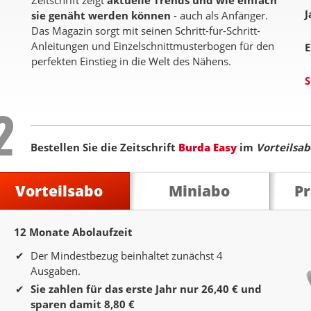
Zeitschrift zeigt
aktuelle Trends und wie einfach
J
sie genäht werden können
- auch als Anfänger.
Das Magazin sorgt mit seinen Schritt-für-Schritt-
Anleitungen und Einzelschnittmusterbogen für den
E
perfekten Einstieg in die Welt des Nähens.
S
Step
2
Bestellen Sie die Zeitschrift
Burda Easy
im
Vorteilsab
Vorteilsabo
Miniabo
P
12 Monate Abolaufzeit
12 Monate Laufzeit
Der Mindestbezug beinhaltet zunächst 4
Ausgaben.
Sie zahlen für das erste Jahr nur 26,40 € und
sparen damit 8,80 €