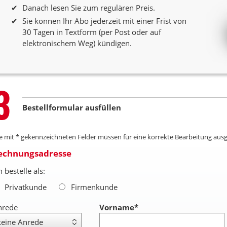
Danach lesen Sie zum regulären Preis.
Sie können Ihr Abo jederzeit mit einer Frist von
30 Tagen in Textform (per Post oder auf
elektronischem Weg) kündigen.
Step
3
Bestellformular ausfüllen
le mit * gekennzeichneten Felder müssen für eine korrekte Bearbeitung ausg
echnungsadresse
h bestelle als:
Privatkunde
Firmenkunde
nrede
Vorname
*