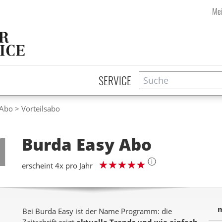
Mei
Suche
Zeitschriftensuche
SERVICE
 Abo
Vorteilsabo
Step
1
Burda Easy
Abo
ⓘ
erscheint 4x pro Jahr
m
Bei Burda Easy ist der Name Programm: die