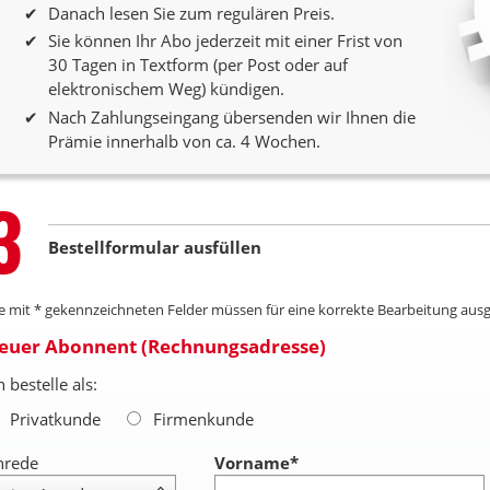
Danach lesen Sie zum regulären Preis.
Sie können Ihr Abo jederzeit mit einer Frist von
30 Tagen in Textform (per Post oder auf
elektronischem Weg) kündigen.
Nach Zahlungseingang übersenden wir Ihnen die
Prämie innerhalb von ca. 4 Wochen.
Step
3
Bestellformular ausfüllen
le mit * gekennzeichneten Felder müssen für eine korrekte Bearbeitung ausg
euer Abonnent (Rechnungsadresse)
h bestelle als:
Privatkunde
Firmenkunde
nrede
Vorname
*