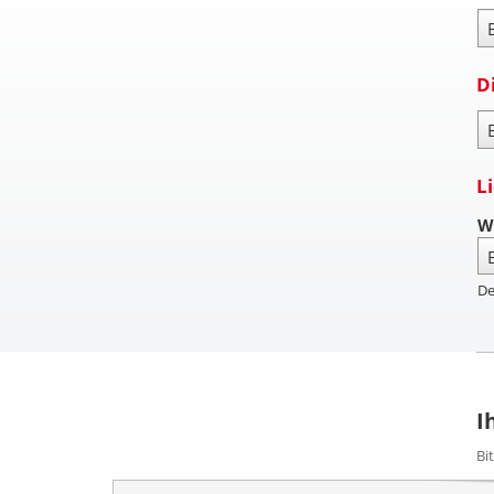
Za
D
Pa
L
W
De
I
Bi