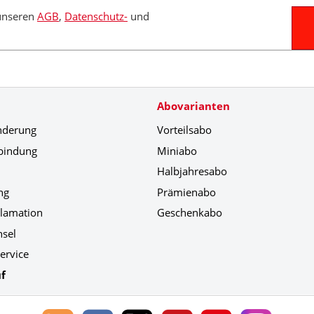
 unseren
AGB
,
Datenschutz-
und
Abovarianten
nderung
Vorteilsabo
bindung
Miniabo
Halbjahresabo
ng
Prämienabo
klamation
Geschenkabo
hsel
ervice
f