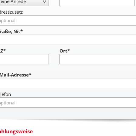
resszusatz
raße, Nr.*
LZ*
Ort*
ccount
-Mail-Adresse*
lefon
ahlungsweise