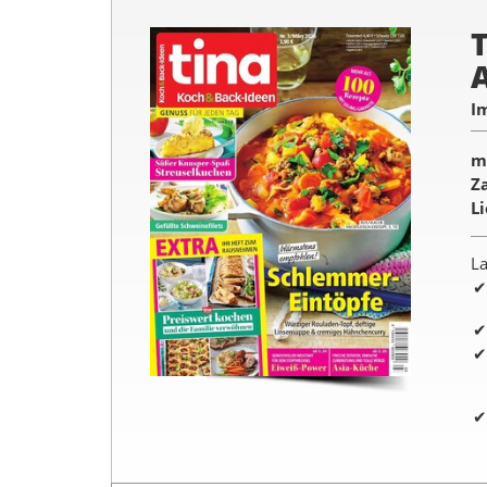
I
m
Z
L
La