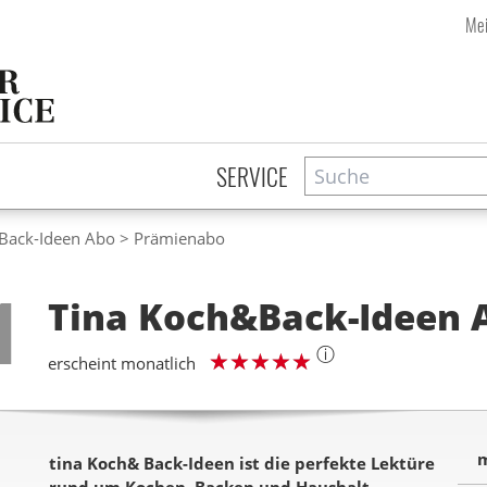
Mei
Suche
Zeitschriftensuche
SERVICE
Back-Ideen Abo
Prämienabo
Step
1
Tina Koch&Back-Ideen
ⓘ
erscheint monatlich
m
tina Koch& Back-Ideen ist die perfekte Lektüre