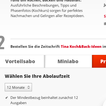
rund um Kochen, Backen und Haushalt.
J
Ausführliche Beschreibungen, Tipps und
Phasenfotos (Kochkurs) sorgen für perfektes
Nachmachen und Gelingen aller Rezeptideen.
S
I
Step
2
Bestellen Sie die Zeitschrift
Tina Koch&Back-Ideen
i
Vorteilsabo
Miniabo
P
Abolaufzeit
Wählen Sie Ihre Abolaufzeit
12 Monate Laufzeit
Der Mindestbezug beinhaltet zunächst 12
Ausgaben