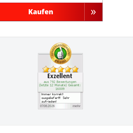
Kaufen
Zertifikate
Kundenbewertung: 4.9 S
Immer korrekt ausgeliefe