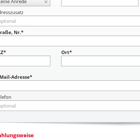
resszusatz
raße, Nr.*
LZ*
Ort*
ccount
-Mail-Adresse*
lefon
ahlungsweise