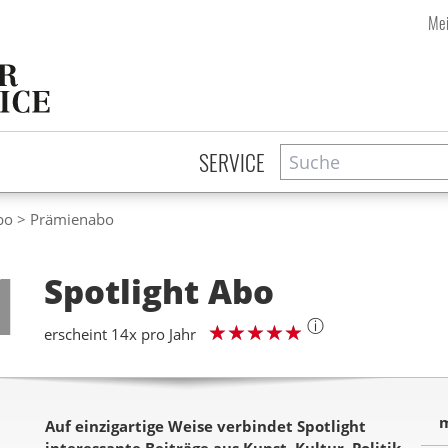
Mei
Suche
Zeitschriftensuche
SERVICE
bo
Prämienabo
Step
1
Spotlight
Abo
ⓘ
erscheint 14x pro Jahr
m
Auf einzigartige Weise verbindet Spotlight