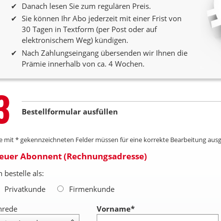
Danach lesen Sie zum regulären Preis.
Sie können Ihr Abo jederzeit mit einer Frist von
30 Tagen in Textform (per Post oder auf
elektronischem Weg) kündigen.
Nach Zahlungseingang übersenden wir Ihnen die
Prämie innerhalb von ca. 4 Wochen.
Step
3
Bestellformular ausfüllen
le mit * gekennzeichneten Felder müssen für eine korrekte Bearbeitung ausg
euer Abonnent (Rechnungsadresse)
h bestelle als:
Privatkunde
Firmenkunde
nrede
Vorname
*