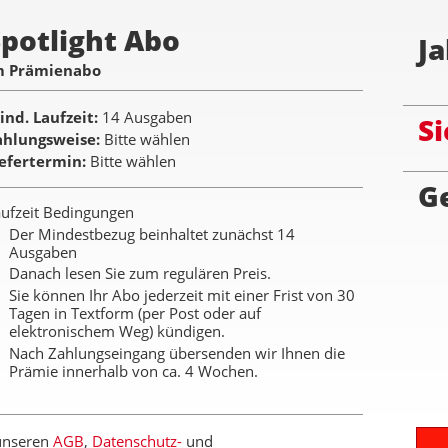
potlight Abo
Ja
m Prämienabo
ind. Laufzeit
14 Ausgaben
Si
ahlungsweise
Bitte wählen
iefertermin
Bitte wählen
G
ufzeit Bedingungen
Der Mindestbezug beinhaltet zunächst 14
Ausgaben
Danach lesen Sie zum regulären Preis.
Sie können Ihr Abo jederzeit mit einer Frist von 30
Tagen in Textform (per Post oder auf
elektronischem Weg) kündigen.
Nach Zahlungseingang übersenden wir Ihnen die
Prämie innerhalb von ca. 4 Wochen.
 unseren
AGB
,
Datenschutz-
und