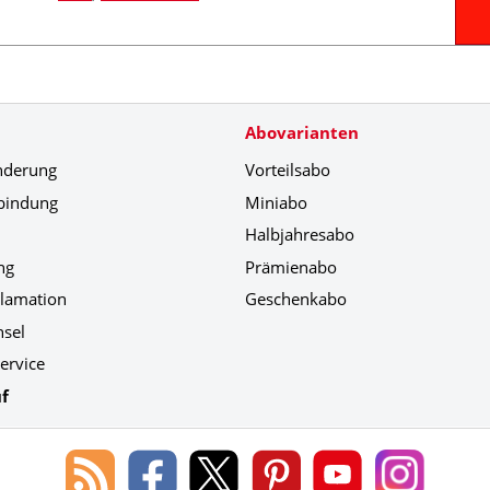
Abovarianten
nderung
Vorteilsabo
bindung
Miniabo
Halbjahresabo
ng
Prämienabo
klamation
Geschenkabo
hsel
ervice
f
Blog
Lorenz
Lorenz
Lorenz
Lorenz
Lorenz
des
Leserservice
Leserservice
Leserservice
Leserservice
Leserser