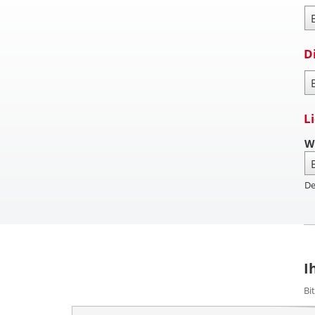
Za
D
Pa
L
W
De
I
Bi