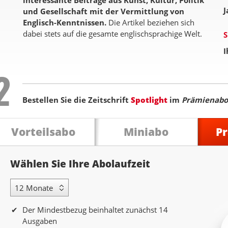
interessante Beiträge aus Kunst, Kultur, Politik
J
und Gesellschaft mit der Vermittlung von
Englisch-Kenntnissen.
Die Artikel beziehen sich
dabei stets auf die gesamte englischsprachige Welt.
S
I
Step
2
Bestellen Sie die Zeitschrift
Spotlight
im
Prämienabo
Vorteilsabo
Miniabo
P
Abolaufzeit
Wählen Sie Ihre Abolaufzeit
12 Monate Laufzeit
Der Mindestbezug beinhaltet zunächst 14
Ausgaben