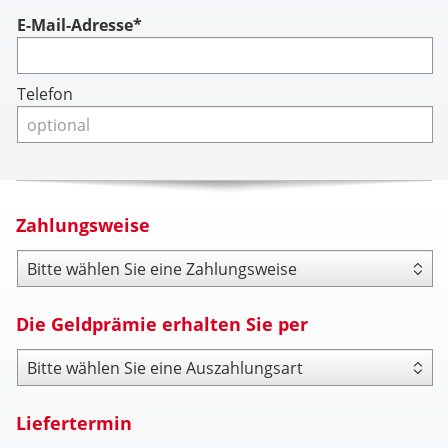
Account
E-Mail-Adresse*
Telefon
Zahlungsweise
Zahlungsweise
Die Geldprämie erhalten Sie per
Payout Type
Liefertermin