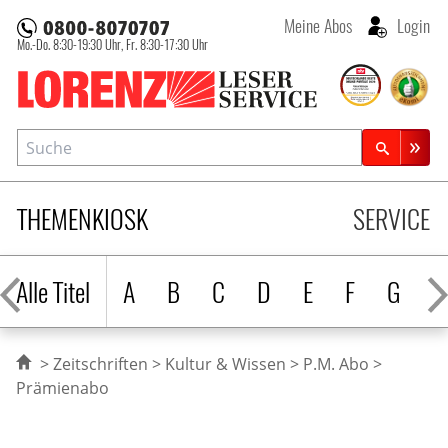
Meine Abos
Login
Mo.-Do. 8:30-19:30 Uhr,
Fr. 8:30-17:30 Uhr
Lorenz Leserservice
Suche
Zeitschriftensuche
THEMENKIOSK
SERVICE
Alle Titel
A
B
C
D
E
F
G
H
Zeitschriften
Kultur & Wissen
P.M. Abo
Prämienabo