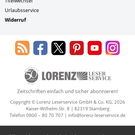
Titelwechsel
Urlaubsservice
Widerruf
Social Media
Blog
Lorenz
Lorenz
Lorenz
Lorenz
Lorenz
des
Leserservice
Leserservice
Leserservice
Leserservice
Lesers
Lorenz
auf
auf
auf
Youtube
auf
Leserservice
Facebook
X
Pinterest
Kanal
Insta
50 Lesefreude im Abo Jahre L
Zeitschriften einfach und sicher abonnieren!
Copyright © Lorenz Leserservice GmbH & Co. KG, 2026
Kaiser-Wilhelm-Str. 8 | 82319 Starnberg
Telefon 0800 – 80 70 707 |
info@lorenz-leserservice.de