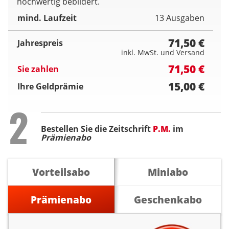
hochwertig bebildert.
mind. Laufzeit
13 Ausgaben
71,50 €
Jahrespreis
inkl. MwSt. und Versand
71,50 €
Sie zahlen
15,00 €
Ihre Geldprämie
Step
2
Bestellen Sie die Zeitschrift
P.M.
im
Prämienabo
Vorteilsabo
Miniabo
Prämienabo
Geschenkabo