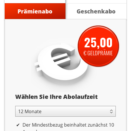
Prämienabo
Geschenkabo
25,00
€ GELDPRÄMIE
Abolaufzeit
Wählen Sie Ihre Abolaufzeit
12 Monate Laufzeit
Der Mindestbezug beinhaltet zunächst 10