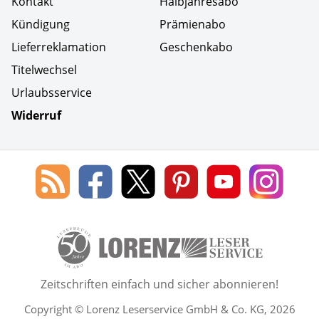
Kontakt
Halbjahresabo
Kündigung
Prämienabo
Lieferreklamation
Geschenkabo
Titelwechsel
Urlaubsservice
Widerruf
Social Media
Blog
Lorenz
Lorenz
Lorenz
Lorenz
Lorenz
des
Leserservice
Leserservice
Leserservice
Leserservice
Lesers
Lorenz
auf
auf
auf
Youtube
auf
Leserservice
Facebook
X
Pinterest
Kanal
Insta
50 Lesefreude im Abo Jahre L
Zeitschriften einfach und sicher abonnieren!
Copyright © Lorenz Leserservice GmbH & Co. KG, 2026