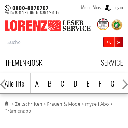
Meine Abos
Login
Mo.-Do. 8:30-19:30 Uhr,
Fr. 8:30-17:30 Uhr
Lorenz Leserservice
Suche
Zeitschriftensuche
THEMENKIOSK
SERVICE
Alle Titel
A
B
C
D
E
F
G
H
Zeitschriften
Frauen & Mode
myself Abo
Prämienabo