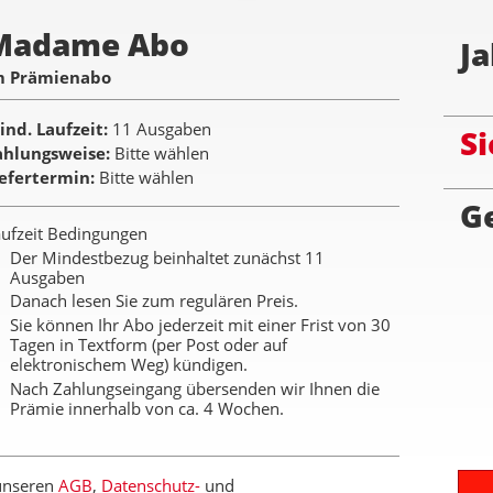
Madame Abo
Ja
m Prämienabo
ind. Laufzeit
11 Ausgaben
Si
ahlungsweise
Bitte wählen
iefertermin
Bitte wählen
G
ufzeit Bedingungen
Der Mindestbezug beinhaltet zunächst 11
Ausgaben
Danach lesen Sie zum regulären Preis.
Sie können Ihr Abo jederzeit mit einer Frist von 30
Tagen in Textform (per Post oder auf
elektronischem Weg) kündigen.
Nach Zahlungseingang übersenden wir Ihnen die
Prämie innerhalb von ca. 4 Wochen.
 unseren
AGB
,
Datenschutz-
und