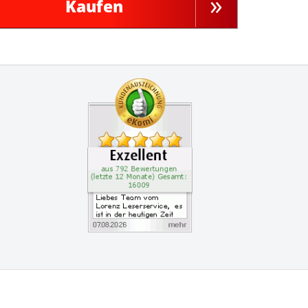
Kaufen
Zertifikate
Kundenbewertung: 4.9 S
Liebes Team vom Lorenz 
vice