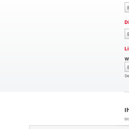
Za
D
Pa
L
W
De
I
Bi