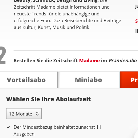
Beauty, Schmuck, Design und Living.
Die
J
Zeitschrift Madame bietet Informationen und
neueste Trends für die unabhängige und
erfolgreiche Frau. Dazu Reiseberichte und Beiträge
S
aus Kultur, Kunst, Musik und Politik.
I
Step
2
Bestellen Sie die Zeitschrift
Madame
im
Prämienabo
Vorteilsabo
Miniabo
P
Abolaufzeit
Wählen Sie Ihre Abolaufzeit
12 Monate Laufzeit
Der Mindestbezug beinhaltet zunächst 11
Ausgaben