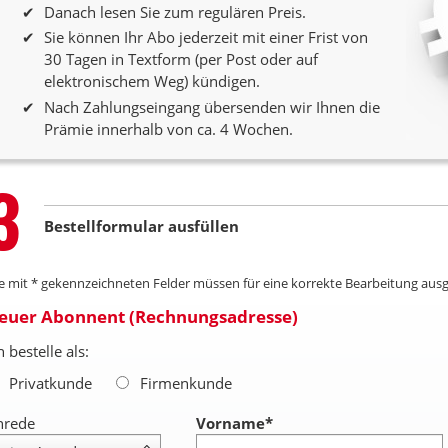
Danach lesen Sie zum regulären Preis.
Sie können Ihr Abo jederzeit mit einer Frist von
30 Tagen in Textform (per Post oder auf
elektronischem Weg) kündigen.
Nach Zahlungseingang übersenden wir Ihnen die
Prämie innerhalb von ca. 4 Wochen.
Step
3
Bestellformular ausfüllen
le mit * gekennzeichneten Felder müssen für eine korrekte Bearbeitung ausg
euer Abonnent (Rechnungsadresse)
h bestelle als:
Privatkunde
Firmenkunde
nrede
Vorname
*