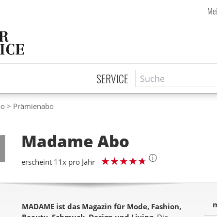
Mei
Suche
Zeitschriftensuche
SERVICE
bo
Prämienabo
Step
1
Madame
Abo
ⓘ
erscheint 11x pro Jahr
m
MADAME ist das Magazin für Mode, Fashion,