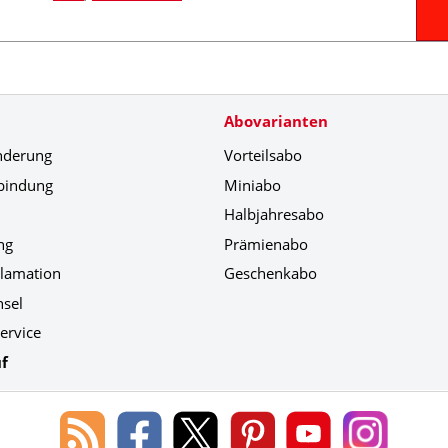
Abovarianten
nderung
Vorteilsabo
bindung
Miniabo
Halbjahresabo
ng
Prämienabo
klamation
Geschenkabo
hsel
ervice
f
Blog
Lorenz
Lorenz
Lorenz
Lorenz
Lorenz
des
Leserservice
Leserservice
Leserservice
Leserservice
Leserser