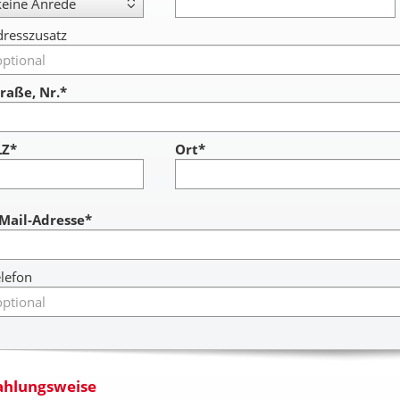
resszusatz
raße, Nr.*
LZ*
Ort*
ccount
-Mail-Adresse*
lefon
ahlungsweise