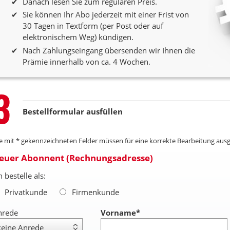
Danach lesen Sie zum regulären Preis.
Sie können Ihr Abo jederzeit mit einer Frist von
30 Tagen in Textform (per Post oder auf
elektronischem Weg) kündigen.
Nach Zahlungseingang übersenden wir Ihnen die
Prämie innerhalb von ca. 4 Wochen.
Step
3
Bestellformular ausfüllen
le mit * gekennzeichneten Felder müssen für eine korrekte Bearbeitung ausg
euer Abonnent (Rechnungsadresse)
h bestelle als:
Privatkunde
Firmenkunde
nrede
Vorname
*