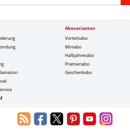
Abovarianten
nderung
Vorteilsabo
bindung
Miniabo
Halbjahresabo
ng
Prämienabo
klamation
Geschenkabo
hsel
ervice
f
Blog
Lorenz
Lorenz
Lorenz
Lorenz
Lorenz
des
Leserservice
Leserservice
Leserservice
Leserservice
Leserser
Lorenz
auf
auf
auf
Youtube
auf