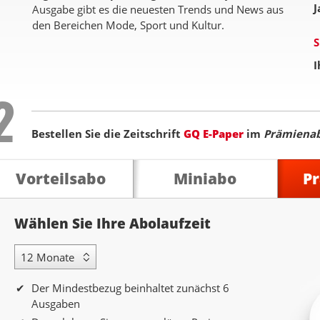
J
Ausgabe gibt es die neuesten Trends und News aus
den Bereichen Mode, Sport und Kultur.
S
I
Step
2
Bestellen Sie die Zeitschrift
GQ E-Paper
im
Prämiena
Vorteilsabo
Miniabo
P
Abolaufzeit
Wählen Sie Ihre Abolaufzeit
12 Monate Laufzeit
Der Mindestbezug beinhaltet zunächst 6
Ausgaben