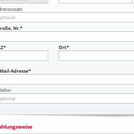
resszusatz
raße, Nr.*
LZ*
Ort*
ccount
-Mail-Adresse*
lefon
ahlungsweise