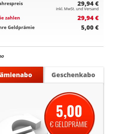
29,94 €
ahrespreis
inkl. MwSt. und Versand
29,94 €
ie zahlen
5,00 €
hre Geldprämie
bo
rämienabo
Geschenkabo
5,00
€ GELDPRÄMIE