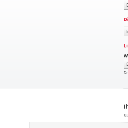
Za
D
Pa
L
W
De
I
Bi