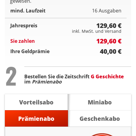
gewesen.
mind. Laufzeit
16 Ausgaben
129,60 €
Jahrespreis
inkl. MwSt. und Versand
129,60 €
Sie zahlen
40,00 €
Ihre Geldprämie
Step
2
Bestellen Sie die Zeitschrift
G Geschichte
im
Prämienabo
Vorteilsabo
Miniabo
Prämienabo
Geschenkabo