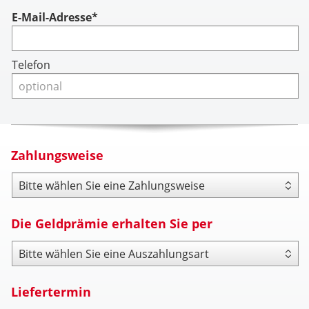
Account
E-Mail-Adresse*
Telefon
Zahlungsweise
Zahlungsweise
Die Geldprämie erhalten Sie per
Payout Type
Liefertermin