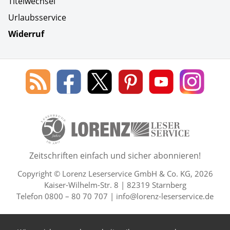
Titelwechsel
Urlaubsservice
Widerruf
Social Media
Blog
Lorenz
Lorenz
Lorenz
Lorenz
Lorenz
des
Leserservice
Leserservice
Leserservice
Leserservice
Lesers
Lorenz
auf
auf
auf
Youtube
auf
Leserservice
Facebook
X
Pinterest
Kanal
Insta
50 Lesefreude im Abo Jahre L
Zeitschriften einfach und sicher abonnieren!
Copyright © Lorenz Leserservice GmbH & Co. KG, 2026
Kaiser-Wilhelm-Str. 8 | 82319 Starnberg
Telefon 0800 – 80 70 707 |
info@lorenz-leserservice.de