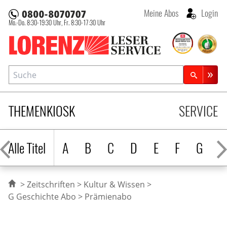
Meine Abos
Login
Mo.-Do. 8:30-19:30 Uhr,
Fr. 8:30-17:30 Uhr
Lorenz Leserservice
Suche
Zeitschriftensuche
THEMENKIOSK
SERVICE
Alle Titel
A
B
C
D
E
F
G
H
Zeitschriften
Kultur & Wissen
G Geschichte Abo
Prämienabo