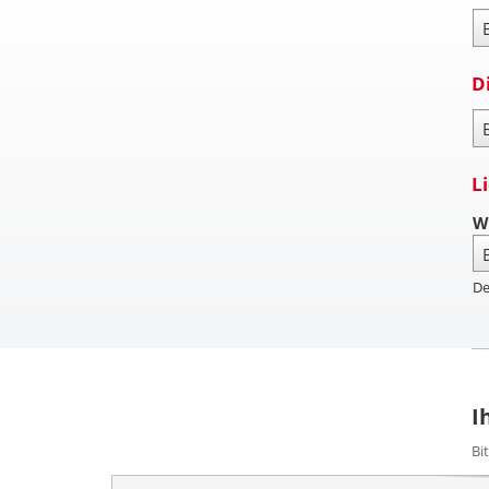
Za
D
Pa
L
W
De
I
Bi