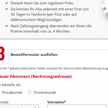
Danach lesen Sie zum regulären Preis.
Sie können Ihr Abo jederzeit mit einer Frist von
30 Tagen in Textform (per Post oder auf
elektronischem Weg) kündigen.
Nach Zahlungseingang übersenden wir Ihnen die
Prämie innerhalb von ca. 4 Wochen.
Step
3
Bestellformular ausfüllen
le mit * gekennzeichneten Felder müssen für eine korrekte Bearbeitung ausg
euer Abonnent (Rechnungsadresse)
h bestelle als:
Privatkunde
Firmenkunde
nrede
Vorname
*