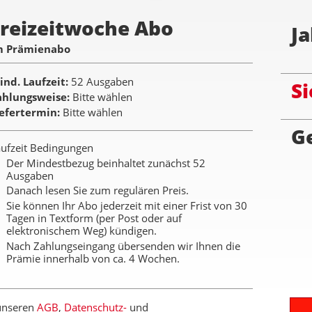
Freizeitwoche Abo
Ja
m Prämienabo
ind. Laufzeit
52 Ausgaben
Si
ahlungsweise
Bitte wählen
iefertermin
Bitte wählen
G
ufzeit Bedingungen
Der Mindestbezug beinhaltet zunächst 52
Ausgaben
Danach lesen Sie zum regulären Preis.
Sie können Ihr Abo jederzeit mit einer Frist von 30
Tagen in Textform (per Post oder auf
elektronischem Weg) kündigen.
Nach Zahlungseingang übersenden wir Ihnen die
Prämie innerhalb von ca. 4 Wochen.
 unseren
AGB
,
Datenschutz-
und