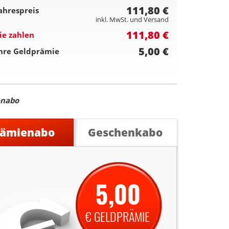
111,80 €
ahrespreis
inkl. MwSt. und Versand
111,80 €
ie zahlen
5,00 €
hre Geldprämie
enabo
rämienabo
Geschenkabo
5,00
€ GELDPRÄMIE