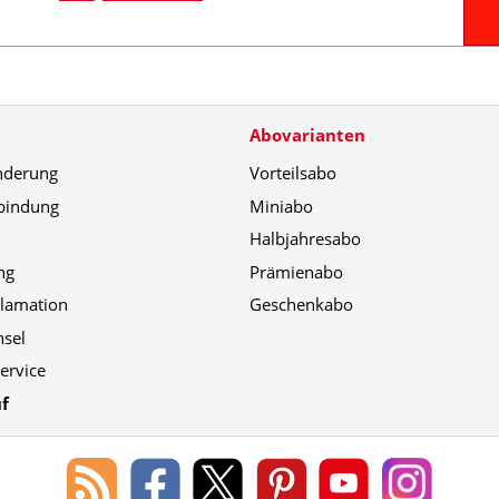
Abovarianten
nderung
Vorteilsabo
bindung
Miniabo
Halbjahresabo
ng
Prämienabo
klamation
Geschenkabo
hsel
ervice
f
Blog
Lorenz
Lorenz
Lorenz
Lorenz
Lorenz
des
Leserservice
Leserservice
Leserservice
Leserservice
Leserser