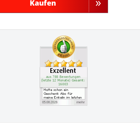
Kaufen
Zertifikate
Kundenbewertung: 4.9 S
Hatte schon ein Geschen
vice