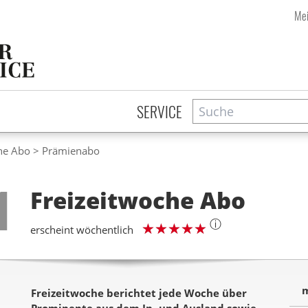
Mei
Suche
Zeitschriftensuche
SERVICE
he Abo
Prämienabo
Step
1
Freizeitwoche
Abo
ⓘ
erscheint wöchentlich
m
Freizeitwoche berichtet jede Woche über