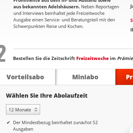
Prominente aus dem In- und Ausland sowie
J
aus bekannten Adelshäusern.
Neben Reportagen
und Interviews beinhaltet jede Freizeitwoche
Ausgabe einen Service- und Beratungsteil mit den
S
Schwerpunkten Reise und Kochen.
I
Step
2
Bestellen Sie die Zeitschrift
Freizeitwoche
im
Prämi
Vorteilsabo
Miniabo
P
Abolaufzeit
Wählen Sie Ihre Abolaufzeit
12 Monate Laufzeit
Der Mindestbezug beinhaltet zunächst 52
Ausgaben