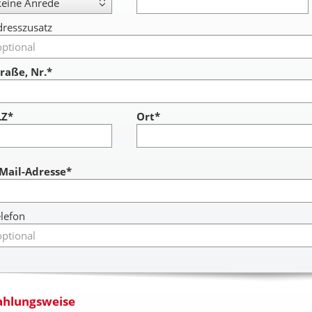
resszusatz
raße, Nr.*
LZ*
Ort*
ccount
-Mail-Adresse*
lefon
ahlungsweise