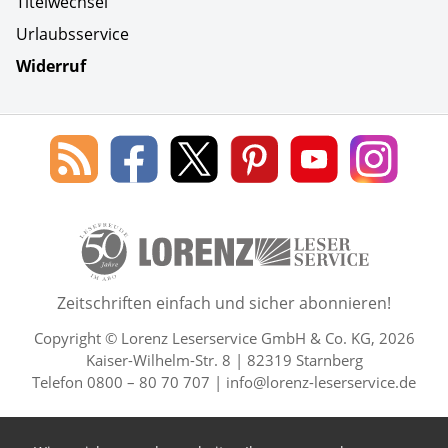
Titelwechsel
Urlaubsservice
Widerruf
Social Media
Blog
Lorenz
Lorenz
Lorenz
Lorenz
Lorenz
des
Leserservice
Leserservice
Leserservice
Leserservice
Lesers
Lorenz
auf
auf
auf
Youtube
auf
Leserservice
Facebook
X
Pinterest
Kanal
Insta
50 Lesefreude im Abo Jahre L
Zeitschriften einfach und sicher abonnieren!
Copyright © Lorenz Leserservice GmbH & Co. KG, 2026
Kaiser-Wilhelm-Str. 8 | 82319 Starnberg
Telefon 0800 – 80 70 707 |
info@lorenz-leserservice.de