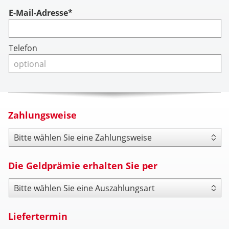
Account
E-Mail-Adresse*
Telefon
Zahlungsweise
Zahlungsweise
Die Geldprämie erhalten Sie per
Payout Type
Liefertermin