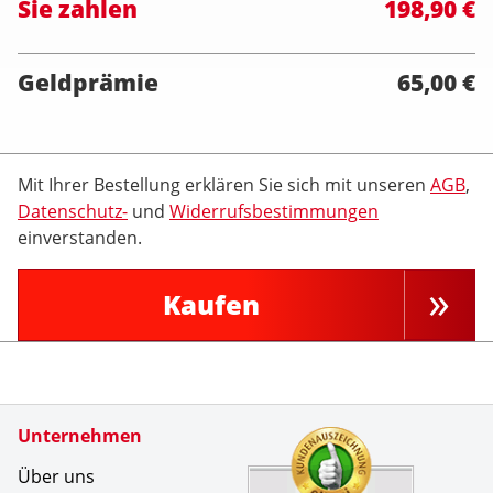
Sie zahlen
198,90 €
Geldprämie
65,00 €
Mit Ihrer Bestellung erklären Sie sich mit unseren
AGB
,
Datenschutz-
und
Widerrufsbestimmungen
einverstanden.
Kaufen
Zertifikate
Unternehmen
Kundenbe
&Uuml;ber
Über uns