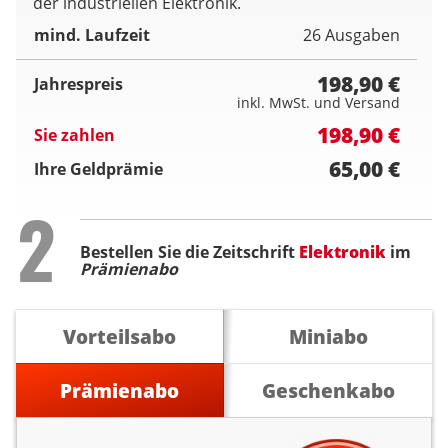
der industriellen Elektronik.
mind. Laufzeit
26 Ausgaben
198,90 €
Jahrespreis
inkl. MwSt. und Versand
198,90 €
Sie zahlen
65,00 €
Ihre Geldprämie
Step
2
Bestellen Sie die Zeitschrift
Elektronik
im
Prämienabo
Vorteilsabo
Miniabo
Prämienabo
Geschenkabo