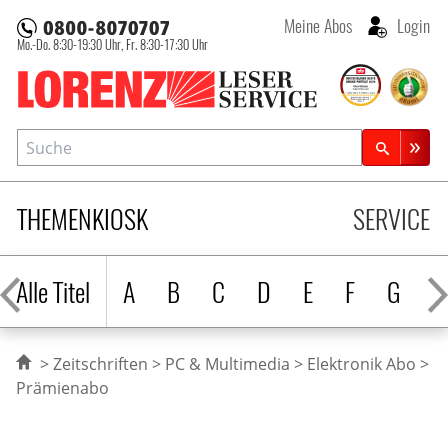
Meine Abos
Login
Mo.-Do. 8:30-19:30 Uhr,
Fr. 8:30-17:30 Uhr
Lorenz Leserservice
Suche
Zeitschriftensuche
THEMENKIOSK
SERVICE
Alle Titel
A
B
C
D
E
F
G
H
Zeitschriften
PC & Multimedia
Elektronik Abo
Prämienabo