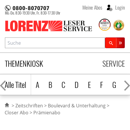
Meine Abos
Login
Mo.-Do. 8:30-19:30 Uhr,
Fr. 8:30-17:30 Uhr
Lorenz Leserservice
Suche
Zeitschriftensuche
THEMENKIOSK
SERVICE
Alle Titel
A
B
C
D
E
F
G
H
Zeitschriften
Boulevard & Unterhaltung
Closer Abo
Prämienabo