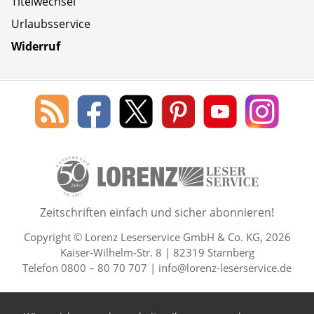
Titelwechsel
Urlaubsservice
Widerruf
Social Media
Blog
Lorenz
Lorenz
Lorenz
Lorenz
Lorenz
des
Leserservice
Leserservice
Leserservice
Leserservice
Lesers
Lorenz
auf
auf
auf
Youtube
auf
Leserservice
Facebook
X
Pinterest
Kanal
Insta
50 Lesefreude im Abo Jahre L
Zeitschriften einfach und sicher abonnieren!
Copyright © Lorenz Leserservice GmbH & Co. KG, 2026
Kaiser-Wilhelm-Str. 8 | 82319 Starnberg
Telefon 0800 – 80 70 707 |
info@lorenz-leserservice.de