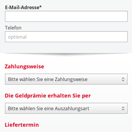
Account
E-Mail-Adresse*
Telefon
Zahlungsweise
Zahlungsweise
Die Geldprämie erhalten Sie per
Payout Type
Liefertermin