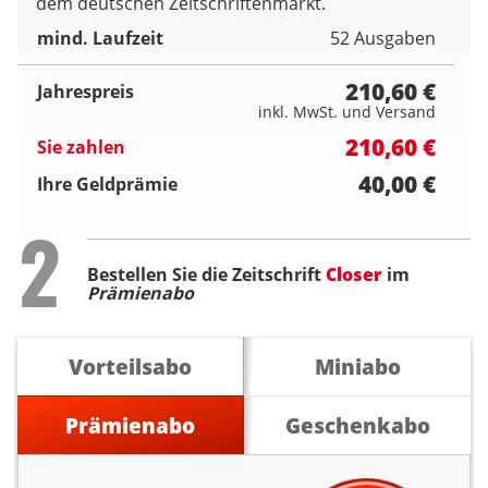
dem deutschen Zeitschriftenmarkt.
mind. Laufzeit
52 Ausgaben
210,60 €
Jahrespreis
inkl. MwSt. und Versand
210,60 €
Sie zahlen
40,00 €
Ihre Geldprämie
Step
2
Bestellen Sie die Zeitschrift
Closer
im
Prämienabo
Vorteilsabo
Miniabo
Prämienabo
Geschenkabo