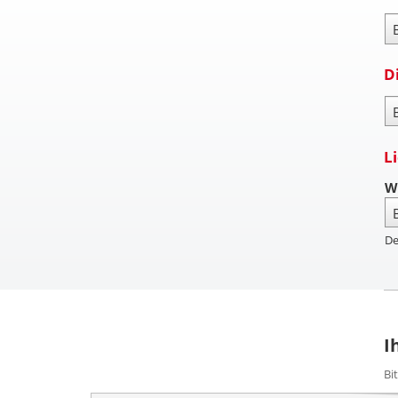
Za
D
Pa
L
W
De
I
Bi