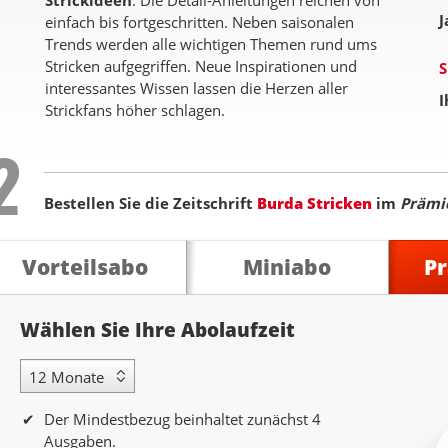
Strickideen
. Die Detail-Anleitungen reichen von
J
einfach bis fortgeschritten. Neben saisonalen
Trends werden alle wichtigen Themen rund ums
Stricken aufgegriffen. Neue Inspirationen und
S
interessantes Wissen lassen die Herzen aller
I
Strickfans höher schlagen.
Step
2
Bestellen Sie die Zeitschrift
Burda Stricken
im
Prämi
Vorteilsabo
Miniabo
P
Abolaufzeit
Wählen Sie Ihre Abolaufzeit
12 Monate Laufzeit
Der Mindestbezug beinhaltet zunächst 4
Ausgaben.