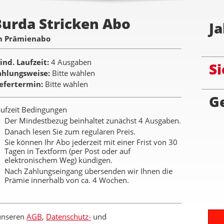
Burda Stricken Abo
Ja
m Prämienabo
ind. Laufzeit
4 Ausgaben
Si
ahlungsweise
Bitte wählen
iefertermin
Bitte wählen
G
ufzeit Bedingungen
Der Mindestbezug beinhaltet zunächst 4 Ausgaben.
Danach lesen Sie zum regulären Preis.
Sie können Ihr Abo jederzeit mit einer Frist von 30
Tagen in Textform (per Post oder auf
elektronischem Weg) kündigen.
Nach Zahlungseingang übersenden wir Ihnen die
Prämie innerhalb von ca. 4 Wochen.
 unseren
AGB
,
Datenschutz-
und