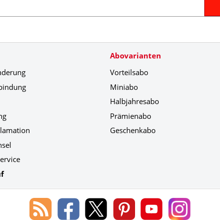
Abovarianten
nderung
Vorteilsabo
bindung
Miniabo
Halbjahresabo
ng
Prämienabo
klamation
Geschenkabo
hsel
ervice
f
Blog
Lorenz
Lorenz
Lorenz
Lorenz
Lorenz
des
Leserservice
Leserservice
Leserservice
Leserservice
Leserser