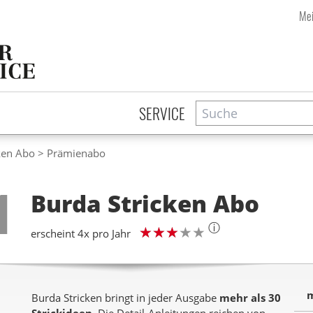
Mei
Suche
Zeitschriftensuche
SERVICE
ken Abo
Prämienabo
Step
1
Burda Stricken
Abo
ⓘ
erscheint 4x pro Jahr
m
Burda Stricken bringt in jeder Ausgabe
mehr als 30