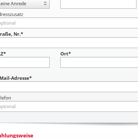
resszusatz
raße, Nr.*
LZ*
Ort*
ccount
-Mail-Adresse*
lefon
ahlungsweise