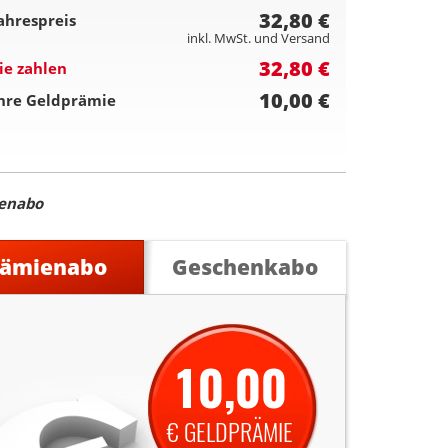
32,80 €
ahrespreis
inkl. MwSt. und Versand
32,80 €
ie zahlen
10,00 €
hre Geldprämie
enabo
rämienabo
Geschenkabo
10,00
€ GELDPRÄMIE