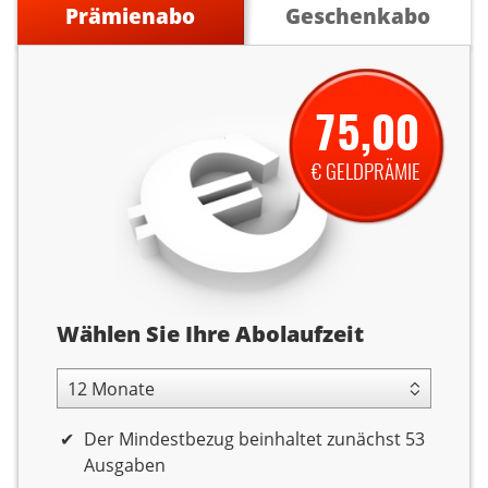
Prämienabo
Geschenkabo
75,00
€ GELDPRÄMIE
Abolaufzeit
Wählen Sie Ihre Abolaufzeit
12 Monate Laufzeit
Der Mindestbezug beinhaltet zunächst 53
Ausgaben