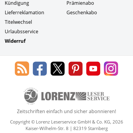
Kündigung
Prämienabo
Lieferreklamation
Geschenkabo
Titelwechsel
Urlaubsservice
Widerruf
Social Media
Blog
Lorenz
Lorenz
Lorenz
Lorenz
Lorenz
des
Leserservice
Leserservice
Leserservice
Leserservice
Lesers
Lorenz
auf
auf
auf
Youtube
auf
Leserservice
Facebook
X
Pinterest
Kanal
Insta
50 Lesefreude im Abo Jahre L
Zeitschriften einfach und sicher abonnieren!
Copyright © Lorenz Leserservice GmbH & Co. KG, 2026
Kaiser-Wilhelm-Str. 8 | 82319 Starnberg