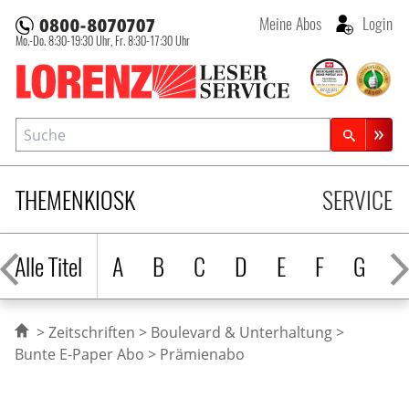
Meine Abos
Login
Mo.-Do. 8:30-19:30 Uhr,
Fr. 8:30-17:30 Uhr
Lorenz Leserservice
Suche
Zeitschriftensuche
THEMENKIOSK
SERVICE
Alle Titel
A
B
C
D
E
F
G
H
Zeitschriften
Boulevard & Unterhaltung
Bunte E-Paper Abo
Prämienabo