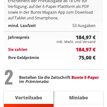
Erscheinens der Printausgabe ab 18 Uhr zur
Verfügung: auf der E-Paper-Plattform als PDF
sowie in der Bunte Magazin App zum Download
auf Tablet und Smartphone.
mind. Laufzeit
53 Ausgaben
184,97 €
Jahrespreis
inkl. MwSt. und Versand
184,97 €
Sie zahlen
75,00 €
Ihre Geldprämie
Step
2
Bestellen Sie die Zeitschrift
Bunte E-Paper
im
Prämienabo
Vorteilsabo
Miniabo