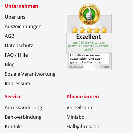
Zertifikate
Unternehmen
Kundenbe
Das Abonn
Über uns
Auszeichnungen
AGB
Datenschutz
FAQ / Hilfe
Blog
Soziale Verantwortung
Impressum
Service
Abovarianten
Adressänderung
Vorteilsabo
Bankverbindung
Miniabo
Kontakt
Halbjahresabo