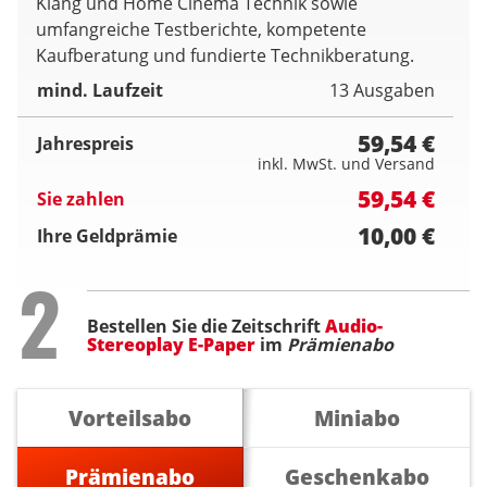
Klang und Home Cinema Technik sowie
umfangreiche Testberichte, kompetente
Kaufberatung und fundierte Technikberatung.
mind. Laufzeit
13 Ausgaben
59,54 €
Jahrespreis
inkl. MwSt. und Versand
59,54 €
Sie zahlen
10,00 €
Ihre Geldprämie
Step
2
Bestellen Sie die Zeitschrift
Audio-
Stereoplay E-Paper
im
Prämienabo
Vorteilsabo
Miniabo
Prämienabo
Geschenkabo