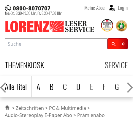
Meine Abos
Login
Mo.-Do. 8:30-19:30 Uhr,
Fr. 8:30-17:30 Uhr
Lorenz Leserservice
Suche
Zeitschriftensuche
THEMENKIOSK
SERVICE
Alle Titel
A
B
C
D
E
F
G
H
Zeitschriften
PC & Multimedia
Audio-Stereoplay E-Paper Abo
Prämienabo