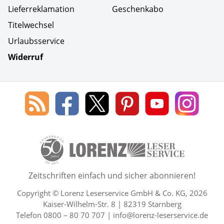
Lieferreklamation
Geschenkabo
Titelwechsel
Urlaubsservice
Widerruf
Social Media
Blog
Lorenz
Lorenz
Lorenz
Lorenz
Lorenz
des
Leserservice
Leserservice
Leserservice
Leserservice
Lesers
Lorenz
auf
auf
auf
Youtube
auf
Leserservice
Facebook
X
Pinterest
Kanal
Insta
50 Lesefreude im Abo Jahre L
Zeitschriften einfach und sicher abonnieren!
Copyright © Lorenz Leserservice GmbH & Co. KG, 2026
Kaiser-Wilhelm-Str. 8 | 82319 Starnberg
Telefon 0800 – 80 70 707 |
info@lorenz-leserservice.de