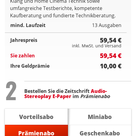
Klang und Home Cinema Technik sowie
umfangreiche Testberichte, kompetente
Kaufberatung und fundierte Technikberatung.
mind. Laufzeit
13 Ausgaben
59,54 €
Jahrespreis
inkl. MwSt. und Versand
59,54 €
Sie zahlen
10,00 €
Ihre Geldprämie
Step
2
Bestellen Sie die Zeitschrift
Audio-
Stereoplay E-Paper
im
Prämienabo
Vorteilsabo
Miniabo
Prämienabo
Geschenkabo