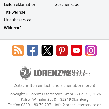
Lieferreklamation
Geschenkabo
Titelwechsel
Urlaubsservice
Widerruf
Social Media
Blog
Lorenz
Lorenz
Lorenz
Lorenz
Lorenz
des
Leserservice
Leserservice
Leserservice
Leserservice
Lesers
Lorenz
auf
auf
auf
Youtube
auf
Leserservice
Facebook
X
Pinterest
Kanal
Insta
50 Lesefreude im Abo Jahre L
Zeitschriften einfach und sicher abonnieren!
Copyright © Lorenz Leserservice GmbH & Co. KG, 2026
Kaiser-Wilhelm-Str. 8 | 82319 Starnberg
Telefon 0800 – 80 70 707 |
info@lorenz-leserservice.de