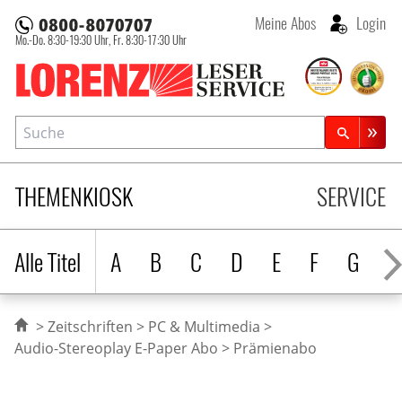
Meine Abos
Login
Mo.-Do. 8:30-19:30 Uhr,
Fr. 8:30-17:30 Uhr
Lorenz Leserservice
Suche
Zeitschriftensuche
THEMENKIOSK
SERVICE
Alle Titel
A
B
C
D
E
F
G
H
Zeitschriften
PC & Multimedia
Audio-Stereoplay E-Paper Abo
Prämienabo