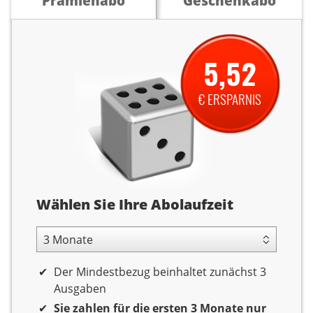
Prämienabo
Geschenkabo
5,52
€ ERSPARNIS
Abolaufzeit
Wählen Sie Ihre Abolaufzeit
3 Monate Laufzeit
Der Mindestbezug beinhaltet zunächst 3
Ausgaben
Sie zahlen für die ersten 3 Monate nur