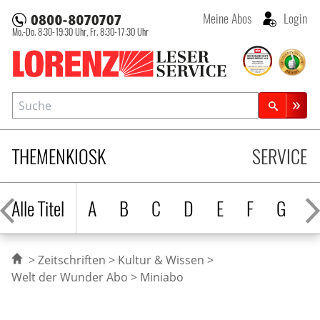
Meine Abos
Login
Mo.-Do. 8:30-19:30 Uhr,
Fr. 8:30-17:30 Uhr
Lorenz Leserservice
Suche
Zeitschriftensuche
THEMENKIOSK
SERVICE
Alle Titel
A
B
C
D
E
F
G
H
Zeitschriften
Kultur & Wissen
Welt der Wunder Abo
Miniabo