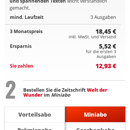
und spannenden Texten
leicht verständlich
gemacht.
mind. Laufzeit
3 Ausgaben
18,45 €
3 Monatspreis
inkl. MwSt. und Versand
5,52 €
Ersparnis
für die ersten 3
Ausgaben
12,93 €
Sie zahlen
Step
2
Bestellen Sie die Zeitschrift
Welt der
Wunder
im
Miniabo
Vorteilsabo
Miniabo