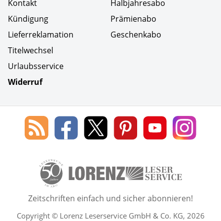
Kontakt
Halbjahresabo
Kündigung
Prämienabo
Lieferreklamation
Geschenkabo
Titelwechsel
Urlaubsservice
Widerruf
Social Media
Blog
Lorenz
Lorenz
Lorenz
Lorenz
Lorenz
des
Leserservice
Leserservice
Leserservice
Leserservice
Lesers
Lorenz
auf
auf
auf
Youtube
auf
Leserservice
Facebook
X
Pinterest
Kanal
Insta
50 Lesefreude im Abo Jahre L
Zeitschriften einfach und sicher abonnieren!
Copyright © Lorenz Leserservice GmbH & Co. KG, 2026