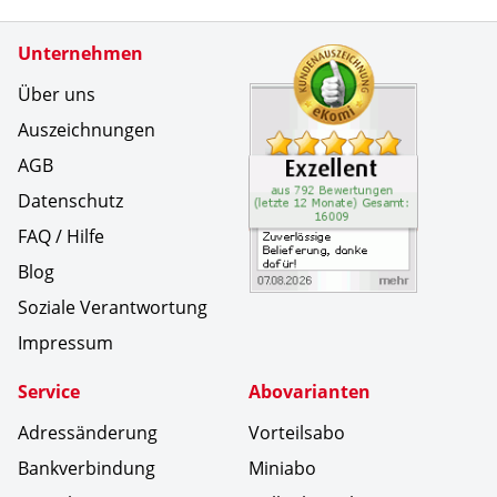
Zertifikate
Unternehmen
Kundenbe
Zuverl&au
Über uns
Auszeichnungen
AGB
Datenschutz
FAQ / Hilfe
Blog
Soziale Verantwortung
Impressum
Service
Abovarianten
Adressänderung
Vorteilsabo
Bankverbindung
Miniabo