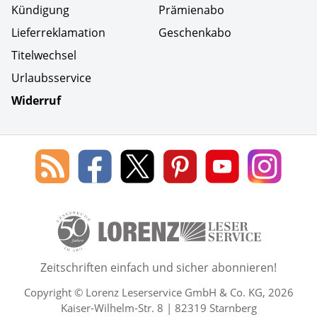
Kündigung
Prämienabo
Lieferreklamation
Geschenkabo
Titelwechsel
Urlaubsservice
Widerruf
Social Media
Blog
Lorenz
Lorenz
Lorenz
Lorenz
Lorenz
des
Leserservice
Leserservice
Leserservice
Leserservice
Lesers
Lorenz
auf
auf
auf
Youtube
auf
Leserservice
Facebook
X
Pinterest
Kanal
Insta
50 Lesefreude im Abo Jahre L
Zeitschriften einfach und sicher abonnieren!
Copyright © Lorenz Leserservice GmbH & Co. KG, 2026
Kaiser-Wilhelm-Str. 8 | 82319 Starnberg