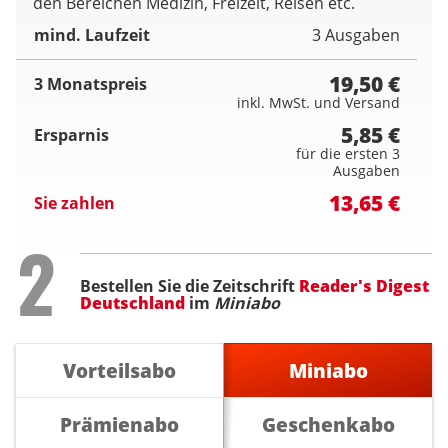
den Bereichen Medizin, Freizeit, Reisen etc.
mind. Laufzeit
3 Ausgaben
19,50 €
3 Monatspreis
inkl. MwSt. und Versand
5,85 €
Ersparnis
für die ersten 3
Ausgaben
13,65 €
Sie zahlen
Step
2
Bestellen Sie die Zeitschrift
Reader's Digest
Deutschland
im
Miniabo
Vorteilsabo
Miniabo
Prämienabo
Geschenkabo