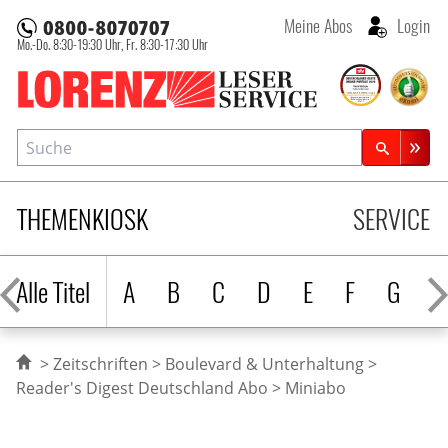
Meine Abos
Login
Mo.-Do. 8:30-19:30 Uhr,
Fr. 8:30-17:30 Uhr
Lorenz Leserservice
Suche
Zeitschriftensuche
THEMENKIOSK
SERVICE
Alle Titel
A
B
C
D
E
F
G
H
Zeitschriften
Boulevard & Unterhaltung
Reader's Digest Deutschland Abo
Miniabo